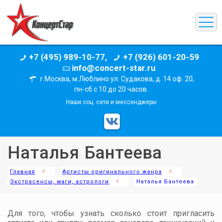
+7 (495) 989-10-77,
+7 (926) 601-20-59
info@concert-star.ru
г.Москва, м.Люблино ул. Судакова, д. 14 оф. 20,
пн-сб с 10 до 20 часов.
Наши соц. сети и мессенджеры
Наталья Бантеева
Главная
Артисты оригинального жанра
Экстрасенсы, маги, астрологи
Наталья Бантеева
Для того, чтобы узнать сколько стоит пригласить