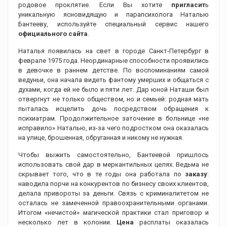
родовое проклятие. Если Вы хотите
пригласит
ь
уникальную ясновидящую и парапсихолога Наталью
Бантееву, используйте специальный сервис нашего
официального сайта
.
Наталья появилась на свет в городе Санкт-Петербург в
феврале 1975 года. Неординарные способности проявились
в девочке в раннем детстве. По воспоминаниям самой
ведуньи, она начала видеть фантому умерших и общаться с
духами, когда ей не было и пяти лет. Дар юной Наташи был
отвергнут не только обществом, но и семьей: родная мать
пыталась исцелить дочь посредством обращения к
психиатрам. Продолжительное заточение в больнице «не
исправило» Наталью, из-за чего подростком она оказалась
на улице, брошенная, обруганная и никому не нужная.
Чтобы выжить самостоятельно, Бантеевой пришлось
использовать свой дар в меркантильных целях. Ведьма не
скрывает того, что в те годы она работала по
заказу
:
наводила порчи на конкурентов по бизнесу своих клиентов,
делала привороты за деньги. Связь с криминалитетом не
осталась не замеченной правоохранительными органами.
Итогом «нечистой» магической практики стал приговор и
несколько лет в колонии.
Цена
расплаты оказалась