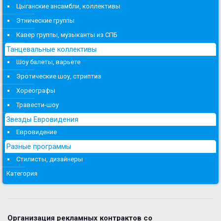
Цыганские ансамбли, коллективы
Этнические группы
Кавер группы, музыканты из СПБ
Танцевальные коллективы
Шоу балеты, варьете
Эротические шоу, стриптиз
Хореографы
Травести-шоу
Звезды Евровидения
Евровидение
Разные программы
Стилисты, дизайнеры
Категория
Организация рекламных контрактов со