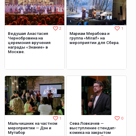
2
1
Ведушая Анастасия
Мариам Мерабова и
Чернобровина на
группа «Miraif» на
церемония вручения
мероприятии для Сбера.
награды «Знание» в
Москве.
1
0
Мальчишник на частном
Сева Ловкачев —
мероприятии — Дэн и
выступление стендап-
Мутабор
комика на закрытом