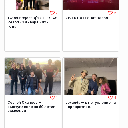
2
2
Twins Project Dj’s в «LES Art
ZIVERT в LES Art Resort
Resort» 1 января 2022
года.
1
4
Сергей Скачков —
Lovanda — выступление на
выступление на 60 летии
корпоративе.
компании.