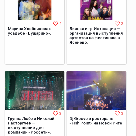
4
2
Марина Хлебникова в
Бьянка и гр.Интонация —
усадьбе «Бушарино».
организация выступления
артистов на фестивале в
Ясенево.
3
3
Группа Любэ и Николай
Dj Groove в ресторане
Расторгуев —
«Fish Point» на Новой Риге
выступление для
компании «Россети».