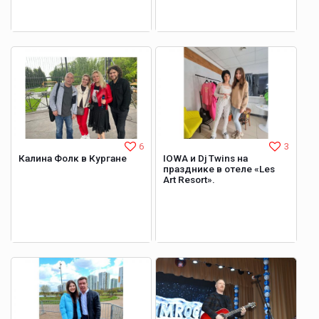
6
3
Калина Фолк в Кургане
IOWA и Dj Twins на
празднике в отеле «Les
Art Resort».