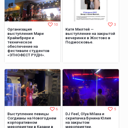
10
3
Организация
Катя Милтей —
выступления Мари
выступление на закрытой
Краймбрери и
вечеринке в Жостово в
техническое
Подмосковье.
обеспечение на
фестивале студентов
«ЭТНОФЕСТ РУДН».
6
5
Выступление певицы
DJ Feel, Olya Milaxa и
Согдианы на Новогоднем
скрипачка Бунина Юлия
корпоративном
на закрытом
мероприятии в Казани в
мероприятии.