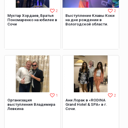
2
2
Мухтар Хордаев, Братья
Выступление Клавы Коки
Пономаренко на юбилее в
на дне рождении в
Сочи
Вологодской области.
1
2
Организация
Ани Лорак в «RODINA
выступления Владимира
Grand Hotel & SPA» в г.
Левкина
Сочи.