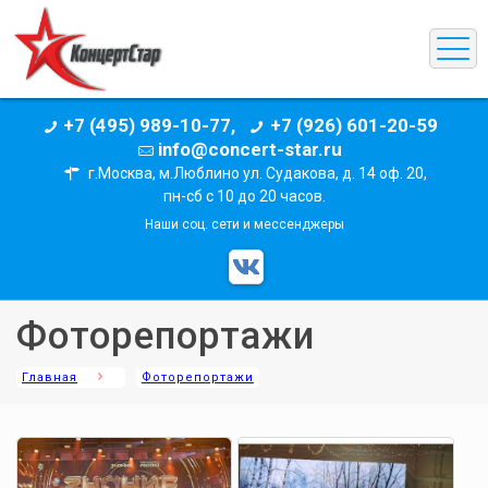
+7 (495) 989-10-77,
+7 (926) 601-20-59
info@concert-star.ru
г.Москва, м.Люблино ул. Судакова, д. 14 оф. 20,
пн-сб с 10 до 20 часов.
Наши соц. сети и мессенджеры
Фоторепортажи
Главная
Фоторепортажи