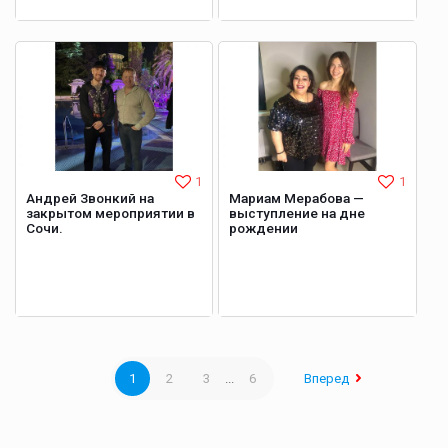
1
1
Андрей Звонкий на
Мариам Мерабова —
закрытом мероприятии в
выступление на дне
Сочи.
рождении
1
2
3
...
6
Вперед