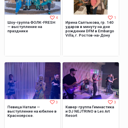
4
1
Шоу-группа ФОЛК-FRESH
Ирина Салтыкова, гр. 140
— выступление на
ударов в минуту на дне
празднике
рождении DFM в Embargo
Villa, г. Ростов-на-Дону
3
3
Певица Натали —
Кавер-группа Гимнастика
выступление на юбилее в
и DJ NEJTRINO в Les Art
Красноярске.
Resort