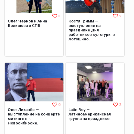
3
2
Олег Чернов и Анна
Костя Гримм —
Большова в СПБ
выступление на
празднике Дня
работников культуры в
Лотошино.
0
2
Олег Лихачёв —
Latin Rey —
выступление на концерте
Латиноамериканская
митинге в г.
группа на празднике.
Новосибирске.