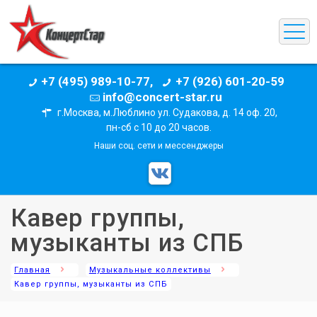
+7 (495) 989-10-77,
+7 (926) 601-20-59
info@concert-star.ru
г.Москва, м.Люблино ул. Судакова, д. 14 оф. 20,
пн-сб с 10 до 20 часов.
Наши соц. сети и мессенджеры
Кавер группы,
музыканты из СПБ
Главная
Музыкальные коллективы
Кавер группы, музыканты из СПБ