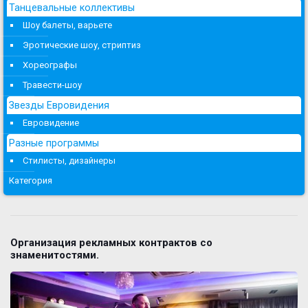
Танцевальные коллективы
Шоу балеты, варьете
Эротические шоу, стриптиз
Хореографы
Травести-шоу
Звезды Евровидения
Евровидение
Разные программы
Стилисты, дизайнеры
Категория
Организация рекламных контрактов со
знаменитостями.