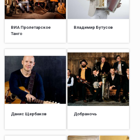
ВИА Пролетарское
Владимир Бутусов
Танго
Данис Щербаков
Добраночь