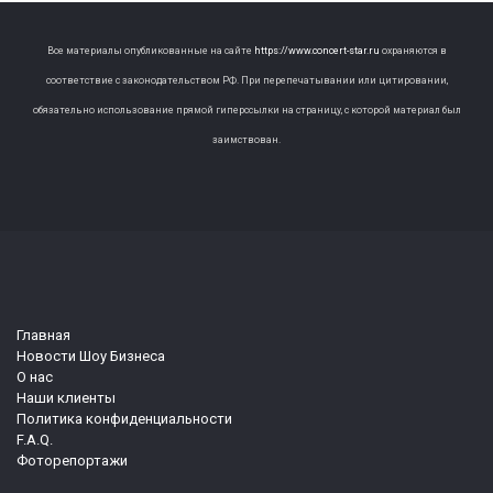
Все материалы опубликованные на сайте
https://www.concert-star.ru
охраняются в
соответствие с законодательством РФ. При перепечатывании или цитировании,
обязательно использование прямой гиперссылки на страницу, с которой материал был
заимствован.
Главная
Новости Шоу Бизнеса
О нас
Наши клиенты
Политика конфиденциальности
F.A.Q.
Фоторепортажи