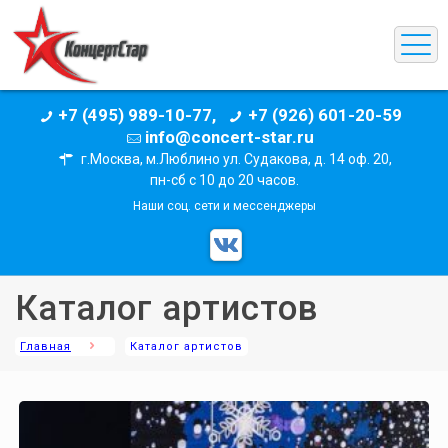
+7 (495) 989-10-77,
+7 (926) 601-20-59
info@concert-star.ru
г.Москва, м.Люблино ул. Судакова, д. 14 оф. 20,
пн-сб с 10 до 20 часов.
Наши соц. сети и мессенджеры
Каталог артистов
Главная
Каталог артистов