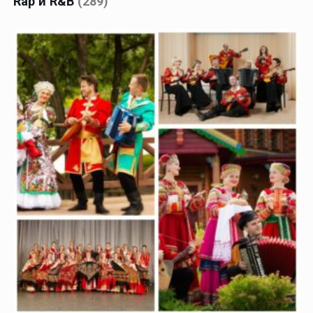
Rap и R&B
(289)