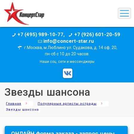
+7 (495) 989-10-77,
+7 (926) 601-20-59
info@concert-star.ru
г.Москва, м.Люблино ул. Судакова, д. 14 оф. 20,
пн-сб с 10 до 20 часов.
Наши соц. сети и мессенджеры
Звезды шансона
Главная
Популярные артисты эстрады
Звезды шансона
ОНЛАЙН форма заказа - запрос цены