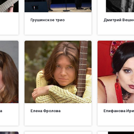
Грушинское трио
Дмитрий Вешн
а
Елена Фролова
Епифанова Ири