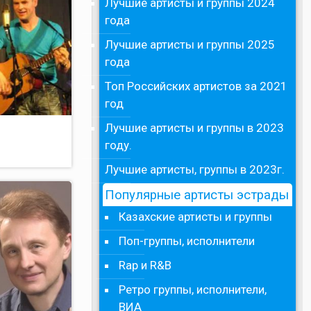
Лучшие артисты и группы 2024
года
Лучшие артисты и группы 2025
года
Топ Российских артистов за 2021
год
Лучшие артисты и группы в 2023
году.
Лучшие артисты, группы в 2023г.
Популярные артисты эстрады
Казахские артисты и группы
Поп-группы, исполнители
Rap и R&B
Ретро группы, исполнители,
ВИА