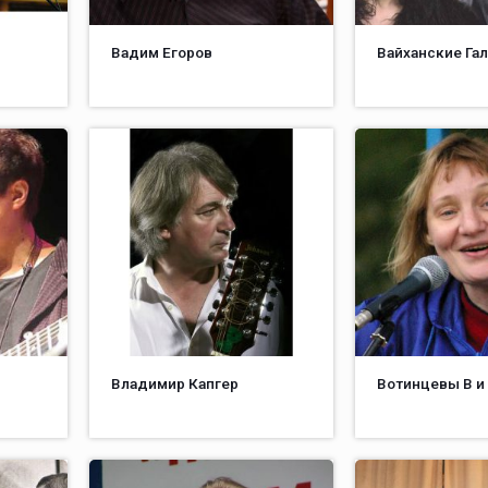
Вадим Егоров
Вайханские Гал
Владимир Капгер
Вотинцевы В и