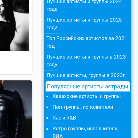
Лучшие артисты и группы 2024
года
Лучшие артисты и группы 2025
года
Топ Российских артистов за 2021
год
Лучшие артисты и группы в 2023
году.
Лучшие артисты, группы в 2023г.
Популярные артисты эстрады
Казахские артисты и группы
Поп-группы, исполнители
Rap и R&B
Ретро группы, исполнители,
ВИА