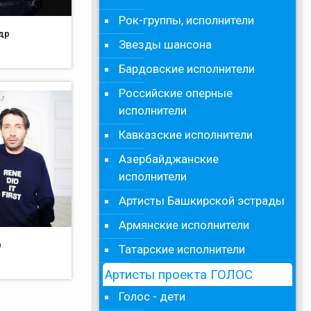
Рок-группы, исполнители
др
Звезды шансона
Бардовские исполнители
Российские оперные
исполнители
Кавказские исполнители
Азербайджанские
исполнители
Артисты Башкирской эстрады
Армянские исполнители
в
Татарские исполнители
Артисты проекта ГОЛОС
Голос - дети