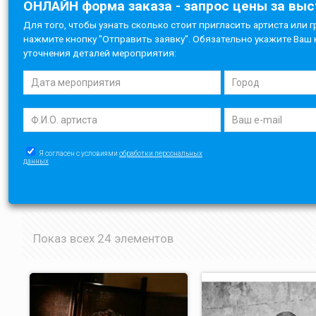
ОНЛАЙН форма заказа - запрос цены за вы
Для того, чтобы узнать сколько стоит пригласить артиста или г
нажмите кнопку "Отправить заявку". Обязательно укажите Ваш 
уточнения деталей мероприятия:
Я согласен с условиями
обработки персональных
данных
Показ всех 24 элементов