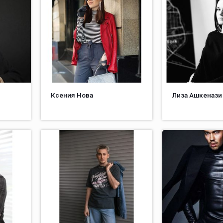
Ксения Нова
Лиза Ашкенази