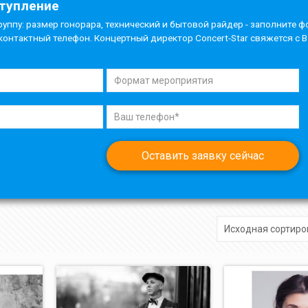
ступление
руппу: размер гонорара, технический и бытовой райдер - заполните ф
контактный телефон. Концертный директор Concert-Star свяжется с 