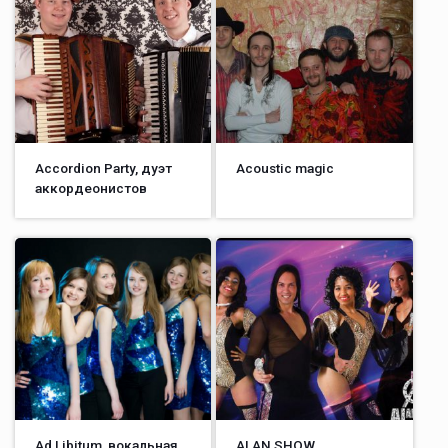
Accordion Party, дуэт
Acoustic magic
аккордеонистов
Ad Libitum, вокальная
ALAN SHOW