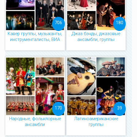
706
180
Кавер группы, музыканты,
Джаз бэнды, джазовые
инструменталисты, ВИА
ансамбли, группы
170
39
Народные, фольклорные
Латиноамериканские
ансамбли
группы