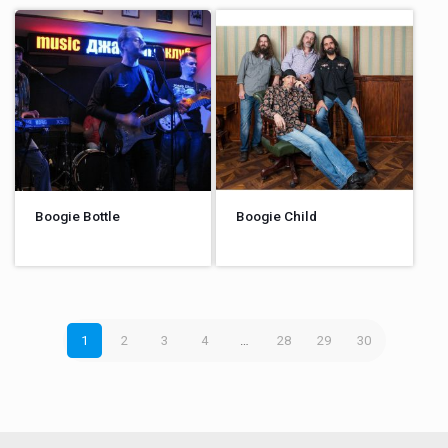
Boogie Bottle
Boogie Child
1
2
3
4
…
28
29
30