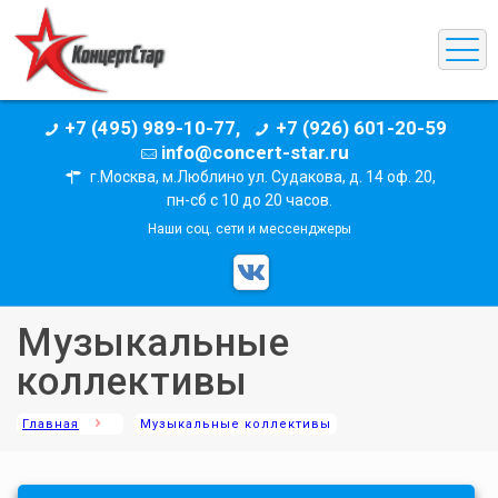
+7 (495) 989-10-77,
+7 (926) 601-20-59
info@concert-star.ru
г.Москва, м.Люблино ул. Судакова, д. 14 оф. 20,
пн-сб с 10 до 20 часов.
Наши соц. сети и мессенджеры
Музыкальные
коллективы
Главная
Музыкальные коллективы