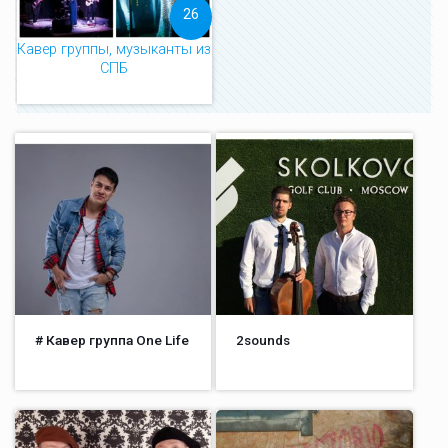
26
Кавер группы, музыканты из
СПБ
# Кавер группа One Life
2sounds