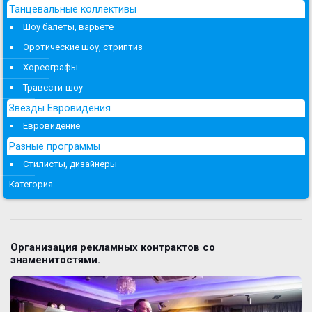
Танцевальные коллективы
Шоу балеты, варьете
Эротические шоу, стриптиз
Хореографы
Травести-шоу
Звезды Евровидения
Евровидение
Разные программы
Стилисты, дизайнеры
Категория
Организация рекламных контрактов со
знаменитостями.