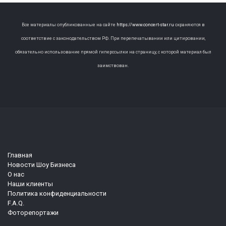
Все материалы опубликованные на сайте
https://www.concert-star.ru
охраняются в
соответствие с законодательством РФ. При перепечатывании или цитировании,
обязательно использование прямой гиперссылки на страницу, с которой материал был
заимствован.
Главная
Новости Шоу Бизнеса
О нас
Наши клиенты
Политика конфиденциальности
F.A.Q.
Фоторепортажи