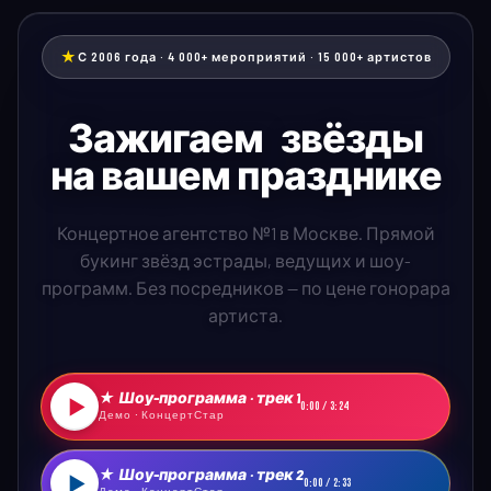
★
С 2006 года · 4 000+ мероприятий · 15 000+ артистов
Зажигаем
звёзды
на вашем празднике
Концертное агентство №1 в Москве. Прямой
букинг звёзд эстрады, ведущих и шоу-
программ. Без посредников — по цене гонорара
артиста.
★ Шоу-программа · трек 1
▶
0:00 / 3:24
Демо · КонцертСтар
★ Шоу-программа · трек 2
▶
0:00 / 2:33