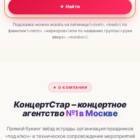
★ Найти
Подсказка: можно искать на латинице («zivert», «kreed»), по
фамилии («лепс», «киркоров») или по названию группы («руки
вверх», «mutabor»).
★ О КОМПАНИИ
КонцертСтар — концертное
агентство
№1 в Москве
Прямой букинг звёзд эстрады, организация праздников
«под ключ» и техническое сопровождение мероприятий