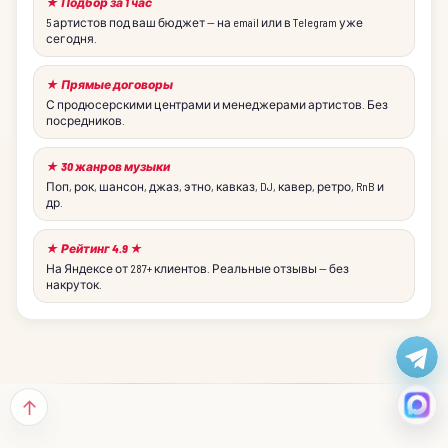
★ Подбор за 1 час
5 артистов под ваш бюджет — на email или в Telegram уже
сегодня.
★ Прямые договоры
С продюсерскими центрами и менеджерами артистов. Без
посредников.
★ 30 жанров музыки
Поп, рок, шансон, джаз, этно, кавказ, DJ, кавер, ретро, RnB и
др.
★ Рейтинг 4.9 ★
На Яндексе от 287+ клиентов. Реальные отзывы — без
накруток.
↑