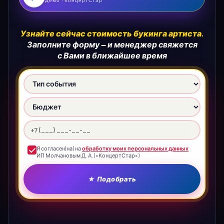
Демо · КонцертСтар
Узнайте сейчас стоимость букинга артиста.
Заполните форму — и менеджер свяжется
с Вами в ближайшее время
Тип события
Бюджет
Телефон
Я согласен(на) на
обработку моих персональных данных
ИП Молчановым Д. А. («КонцертСтар»)
★ Подобрать