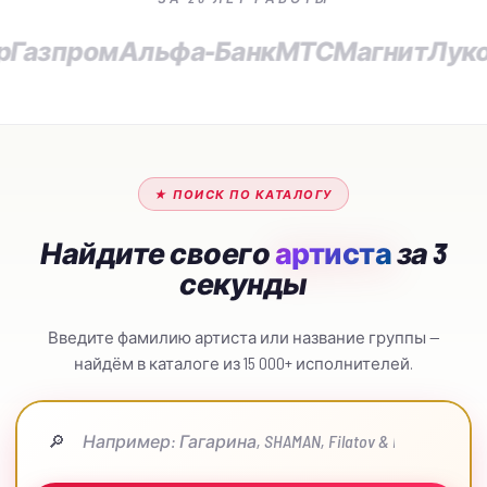
р
Газпром
Альфа-Банк
МТС
Магнит
Луко
★ ПОИСК ПО КАТАЛОГУ
Найдите своего
артиста
за 3
секунды
Введите фамилию артиста или название группы —
найдём в каталоге из 15 000+ исполнителей.