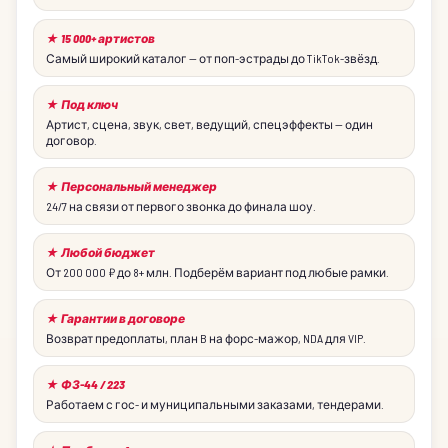
★ 15 000+ артистов
Самый широкий каталог — от поп-эстрады до TikTok-звёзд.
★ Под ключ
Артист, сцена, звук, свет, ведущий, спецэффекты — один
договор.
★ Персональный менеджер
24/7 на связи от первого звонка до финала шоу.
★ Любой бюджет
От 200 000 ₽ до 8+ млн. Подберём вариант под любые рамки.
★ Гарантии в договоре
Возврат предоплаты, план B на форс-мажор, NDA для VIP.
★ ФЗ-44 / 223
Работаем с гос- и муниципальными заказами, тендерами.