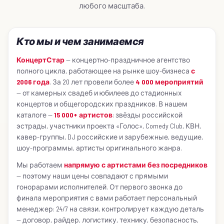
любого масштаба.
Кто мы и чем занимаемся
КонцертСтар
— концертно-праздничное агентство
полного цикла, работающее на рынке шоу-бизнеса
с
2006 года
. За 20 лет провели более
4 000 мероприятий
— от камерных свадеб и юбилеев до стадионных
концертов и общегородских праздников. В нашем
каталоге —
15 000+ артистов
: звёзды российской
эстрады, участники проекта «Голос», Comedy Club, КВН,
кавер-группы, DJ российские и зарубежные, ведущие,
шоу-программы, артисты оригинального жанра.
Мы работаем
напрямую с артистами без посредников
— поэтому наши цены совпадают с прямыми
гонорарами исполнителей. От первого звонка до
финала мероприятия с вами работает персональный
менеджер: 24/7 на связи, контролирует каждую деталь
— договор, райдер, логистику, технику, безопасность,