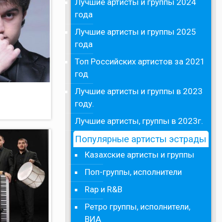
Лучшие артисты и группы 2024
года
Лучшие артисты и группы 2025
года
Топ Российских артистов за 2021
год
Лучшие артисты и группы в 2023
году.
Лучшие артисты, группы в 2023г.
Популярные артисты эстрады
Казахские артисты и группы
Поп-группы, исполнители
Rap и R&B
Ретро группы, исполнители,
ВИА