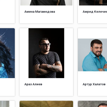
Амина Магамедова
Амрид Келечи
Араз Алиев
Артур Халатов