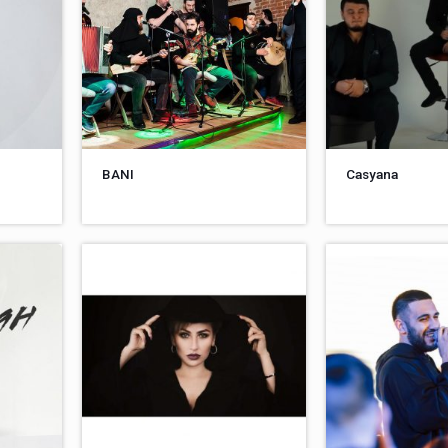
BANI
Casyana