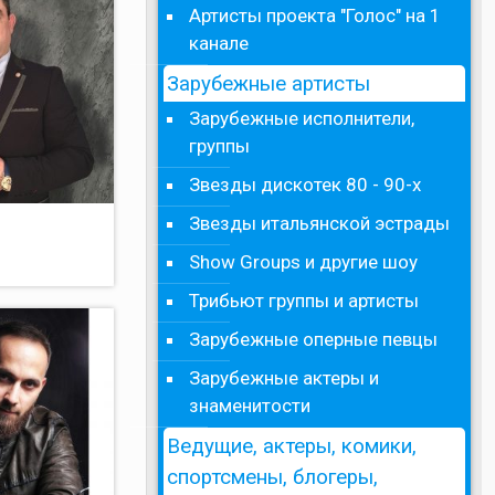
Артисты проекта "Голос" на 1
канале
Зарубежные артисты
Зарубежные исполнители,
группы
Звезды дискотек 80 - 90-х
Звезды итальянской эстрады
Show Groups и другие шоу
Трибьют группы и артисты
Зарубежные оперные певцы
Зарубежные актеры и
знаменитости
Ведущие, актеры, комики,
спортсмены, блогеры,