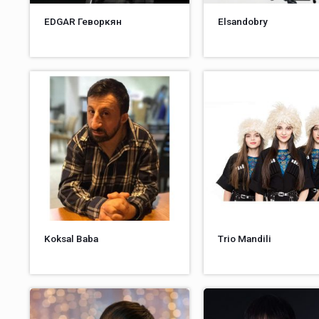
EDGAR Геворкян
Elsandobry
Koksal Baba
Trio Mandili