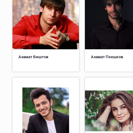
Азамат Биштов
Азамат Пхешхов