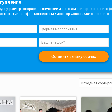
ступление
руппу: размер гонорара, технический и бытовой райдер - заполните ф
контактный телефон. Концертный директор Concert-Star свяжется с 