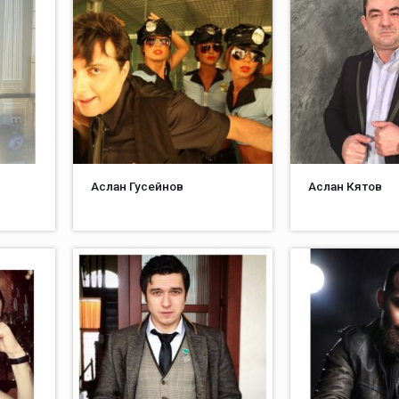
Аслан Гусейнов
Аслан Кятов