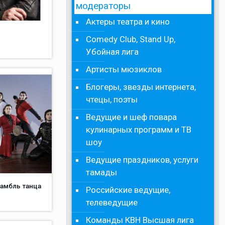
модераторы
Актеры театра и кино
Comedy Club, Stand Up,
Убойная лига
Артисты мюзиклов
Блогеры, звезды интернета,
чтецы, поэты
Ведущие и шеф повара
кулинарных программ и ТВ
шоу
Ведущие праздников, услуги
тамады
самбль танца
Российские ведущие,
телеведущие
Команды КВН Высшая лига