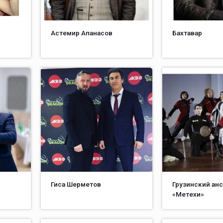
Астемир Апанасов
Бахтавар
Гиса Шерметов
Грузинский ан
«Метехи»