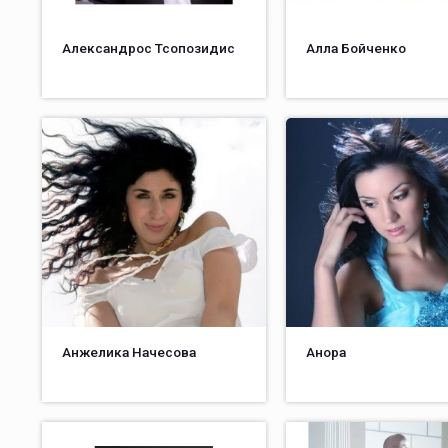
Александрос Тсопозидис
Алла Бойченко
Анжелика Начесова
Анора