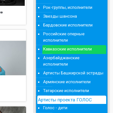
Рок-группы, исполнители
ев
Звезды шансона
Бардовские исполнители
Российские оперные
исполнители
Кавказские исполнители
Азербайджанские
исполнители
Артисты Башкирской эстрады
Армянские исполнители
Татарские исполнители
Артисты проекта ГОЛОС
Голос - дети