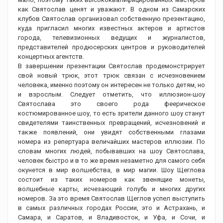
как Святослав ценят и уважают. В одном из Самарских
клубов Святослав организовал собственную презентацию,
куда пригласил многих известных актеров и артистов
города, телевизионных ведущих и журналистов,
представителей продюсерских центров и руководителей
концертных агентств.
В завершении презентации Святослав продемонстрирует
свой новый трюк, этот трюк связан с исчезновением
человека, именно поэтому он интересен не только детям, но
и взрослым. Следует отметить, что иллюзион-шоу
Святослава это своего рода феерическое
костюмированное шоу, то есть зрители данного шоу станут
свидетелями таинственных превращений, исчезновений и
также появлений, они увидят собственными глазами
номера из репертуара величайших мастеров иллюзии. По
словам многих людей, побывавших на шоу Святослава,
человек быстро и в то же время незаметно для самого себя
окунется в мир волшебства, в мир магии. Шоу Щеглова
состоит из таких номеров как звенящие монеты,
волшебные карты, исчезающий голубь и многих других
номеров. За это время Святослав Щеглов успел выступить
в самых различных городах России, это и Астрахань, и
Самара, и Саратов, и Владивосток, и Уфа, и Сочи, и