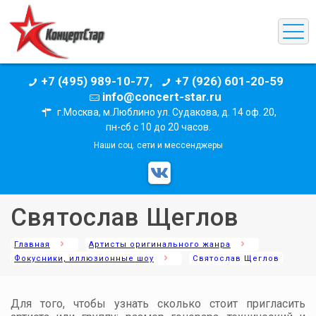
+7 (495) 989-10-77,
+7 (926) 601-20-59
info@concert-star.ru
г.Москва, м.Люблино ул. Судакова, д. 14 оф. 20,
пн-сб с 10 до 20 часов.
Наши соц. сети и мессенджеры
Святослав Щеглов
Главная
Артисты оригинального жанра
Фокусники, иллюзионные шоу
Святослав Щеглов
Для того, чтобы узнать сколько стоит пригласить