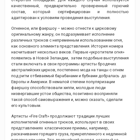
качественный, предварительно проверенный горючий
состав, который сертифицирован и полностью
адаптирован к условиям проведения выступления.
Огненное, или фаершоу – можно отнести к цирковому
оригинальному жанру, он подразумевает исполнение
различных трюков с непременным использованием огня,
как основного элемента представления. История номера
насчитывает несколько веков. Первые «укротители огня»
появились в Новой Зеландии, затем подобные выступления
стали включать в свои программы артисты бродячих
австралийских цирков, постепенно мода на танцы с огнем
под ритм отбиваемый барабанами и бубнами добралась до
Европы и Америки. В немалой степени популяризации
фаершоу способствовали хиппи, молодые люди
низвергавшие устои общества, позитивно восприняли
такой способ самовыражения и, можно сказать, сделали
его культовым.
Артисты «Fire Craft» продолжают традиции лучших
исполнителей огненных трюков, используют в своих
представлениях классические приемы, например,
раскачивание горящего груза, прикрепленного к недлинной
веревке или цепи. Это древнейший снаряд, который на