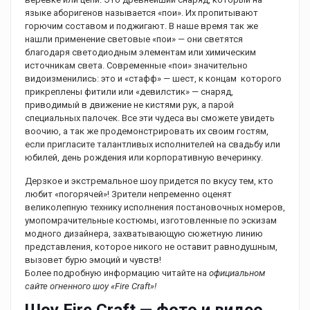
языке аборигенов называется «пои». Их пропитывают
горючим составом и поджигают. В наше время так же
нашли применение световые «пои» — они светятся
благодаря светодиодным элементам или химическим
источникам света. Современные «пои» значительно
видоизменились: это и «стафф» — шест, к концам которого
прикреплены фитили или «девилстик» — снаряд,
приводимый в движение не кистями рук, а парой
специальных палочек. Все эти чудеса вы сможете увидеть
воочию, а так же продемонстрировать их своим гостям,
если пригласите талантливых исполнителей на свадьбу или
юбилей, день рождения или корпоративную вечеринку.
Дерзкое и экстремальное шоу придется по вкусу тем, кто
любит «погорячей»! Зрители непременно оценят
великолепную технику исполнения постановочных номеров,
умопомрачительные костюмы, изготовленные по эскизам
модного дизайнера, захватывающую сюжетную линию
представления, которое никого не оставит равнодушным,
вызовет бурю эмоций и чувств!
Более подробную информацию читайте на
официальном
сайте огненного шоу «Fire Craft»!