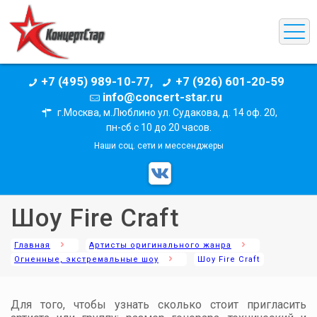
+7 (495) 989-10-77,
+7 (926) 601-20-59
info@concert-star.ru
г.Москва, м.Люблино ул. Судакова, д. 14 оф. 20,
пн-сб с 10 до 20 часов.
Наши соц. сети и мессенджеры
Шоу Fire Craft
Главная
Артисты оригинального жанра
Огненные, экстремальные шоу
Шоу Fire Craft
Для того, чтобы узнать сколько стоит пригласить