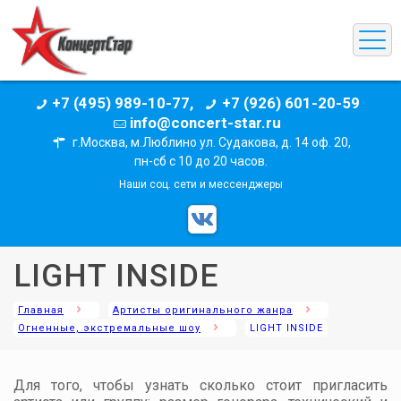
+7 (495) 989-10-77,
+7 (926) 601-20-59
info@concert-star.ru
г.Москва, м.Люблино ул. Судакова, д. 14 оф. 20,
пн-сб с 10 до 20 часов.
Наши соц. сети и мессенджеры
LIGHT INSIDE
Главная
Артисты оригинального жанра
Огненные, экстремальные шоу
LIGHT INSIDE
Для того, чтобы узнать сколько стоит пригласить