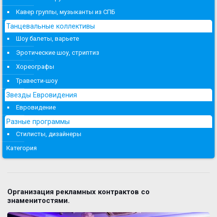
Кавер группы, музыканты из СПБ
Танцевальные коллективы
Шоу балеты, варьете
Эротические шоу, стриптиз
Хореографы
Травести-шоу
Звезды Евровидения
Евровидение
Разные программы
Стилисты, дизайнеры
Категория
Организация рекламных контрактов со
знаменитостями.