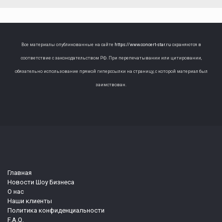
Все материалы опубликованные на сайте
https://www.concert-star.ru
охраняются в
соответствие с законодательством РФ. При перепечатывании или цитировании,
обязательно использование прямой гиперссылки на страницу, с которой материал был
заимствован.
Главная
Новости Шоу Бизнеса
О нас
Наши клиенты
Политика конфиденциальности
F.A.Q.