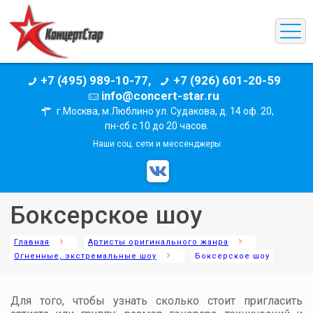
+7 (495) 989-10-77,
+7 (926) 601-20-59
info@concert-star.ru
г.Москва, м.Люблино ул. Судакова, д. 14 оф. 20,
пн-сб с 10 до 20 часов.
Наши соц. сети и мессенджеры
Боксерское шоу
Главная
Артисты оригинального жанра
Огненные, экстремальные шоу
Боксерское шоу
Для того, чтобы узнать сколько стоит пригласить