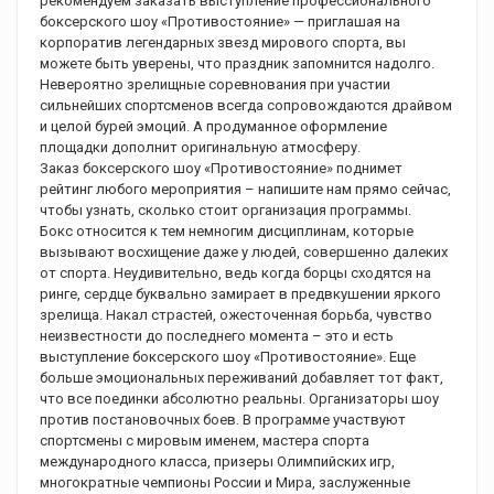
рекомендуем заказать выступление профессионального
боксерского шоу «Противостояние» — приглашая на
корпоратив легендарных звезд мирового спорта, вы
можете быть уверены, что праздник запомнится надолго.
Невероятно зрелищные соревнования при участии
сильнейших спортсменов всегда сопровождаются драйвом
и целой бурей эмоций. А продуманное оформление
площадки дополнит оригинальную атмосферу.
Заказ боксерского шоу «Противостояние» поднимет
рейтинг любого мероприятия – напишите нам прямо сейчас,
чтобы узнать, сколько стоит организация программы.
Бокс относится к тем немногим дисциплинам, которые
вызывают восхищение даже у людей, совершенно далеких
от спорта. Неудивительно, ведь когда борцы сходятся на
ринге, сердце буквально замирает в предвкушении яркого
зрелища. Накал страстей, ожесточенная борьба, чувство
неизвестности до последнего момента – это и есть
выступление боксерского шоу «Противостояние». Еще
больше эмоциональных переживаний добавляет тот факт,
что все поединки абсолютно реальны. Организаторы шоу
против постановочных боев. В программе участвуют
спортсмены с мировым именем, мастера спорта
международного класса, призеры Олимпийских игр,
многократные чемпионы России и Мира, заслуженные