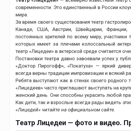
Театр «Лицедеи» —
всемирно известный театр
современности. Это единственный в России клоу
мира.
За время своего существования театр гастролиро
Канаде, США, Австрии, Швейцарии, Франции,
постоянных зрителей по всему миру, участники
которых имеет за плечами колоссальный актер
театр «Лицедеи» в актерской среде считается оче
Постановки театра давно завоевали успех у публи
«Доктор Пирогофф», «Покатуха» — яркий дивер
всегда верны традиции импровизации и всякий ра
Ребята выступают как в стенах своего родного т
«Лицедеев» часто приглашают выступать на круп
женский день. Они способны украсить любой пр
Как дети, так и взрослые всегда рады видеть э
«Лицедей» читайте на официальном сайте.
Театр Лицедеи — фото и видео. Пр