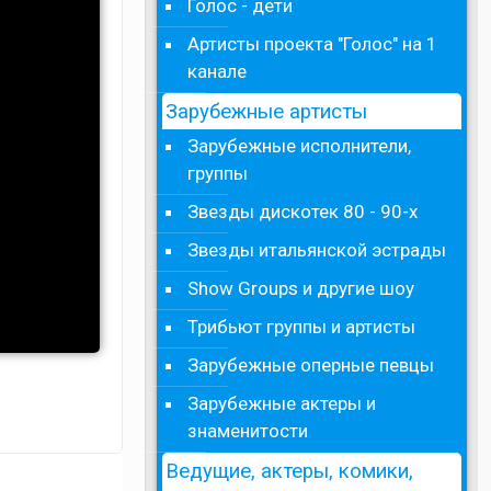
Голос - дети
Артисты проекта "Голос" на 1
канале
Зарубежные артисты
Зарубежные исполнители,
группы
Звезды дискотек 80 - 90-х
Звезды итальянской эстрады
Show Groups и другие шоу
Трибьют группы и артисты
Зарубежные оперные певцы
Зарубежные актеры и
знаменитости
Ведущие, актеры, комики,