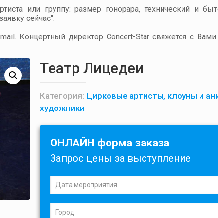
артиста или группу: размер гонорара, технический и бы
аявку сейчас".
ail. Концертный директор Concert-Star свяжется с Вами
Театр Лицедеи
Категория:
Цирковые артисты, клоуны и ан
художники
ОНЛАЙН форма заказа
Запрос цены за выступление