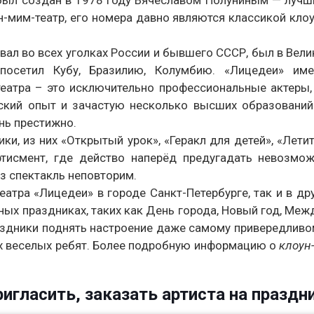
 был создан в 1978 году Вячеславом Полуниным — луч
н-мим-театр, его номера давно являются классикой кло
вал во всех уголках России и бывшего СССР, был в Вели
 посетил Кубу, Бразилию, Колумбию. «Лицедеи» им
 театра – это исключительно профессиональные актеры
ский опыт и зачастую несколько высших образований
нь престижно.
ки, из них «Открытый урок», «Геракл для детей», «Летит
тисмент, где действо наперёд предугадать невозмож
з спектакль неповторим.
еатра «Лицедеи» в городе Санкт-Петербурге, так и в дру
ных праздниках, таких как День города, Новый год, Ме
аздники поднять настроение даже самому привередливо
тих веселых ребят. Более подробную информацию о
клоун
игласить, заказать артиста на праздни