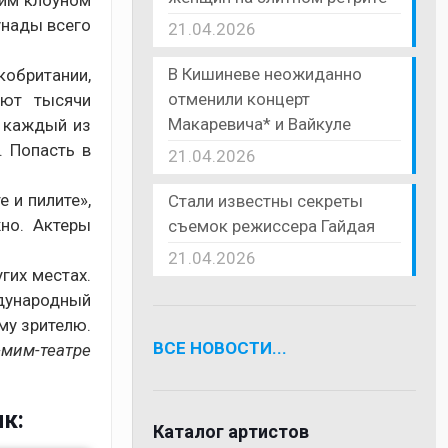
шим клоуном
унады всего
21.04.2026
В Кишиневе неожиданно
кобритании,
отменили концерт
еют тысячи
Макаревича* и Вайкуле
, каждый из
. Попасть в
21.04.2026
е и пилите»,
Стали известны секреты
но. Актеры
съемок режиссера Гайдая
21.04.2026
гих местах.
ждународный
му зрителю.
ВСЕ НОВОСТИ...
-мим-театре
к:
Каталог артистов