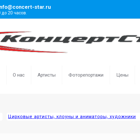
info@concert-star.ru
0 до 20 часов.
О нас
Артисты
Фоторепортажи
Цены
Цирковые артисты, клоуны и аниматоры, художники