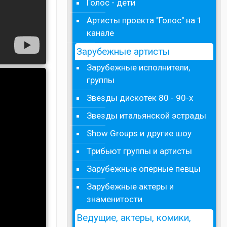
Голос - дети
Артисты проекта "Голос" на 1
канале
Зарубежные артисты
Зарубежные исполнители,
группы
Звезды дискотек 80 - 90-х
Звезды итальянской эстрады
Show Groups и другие шоу
Трибьют группы и артисты
Зарубежные оперные певцы
Зарубежные актеры и
знаменитости
Ведущие, актеры, комики,