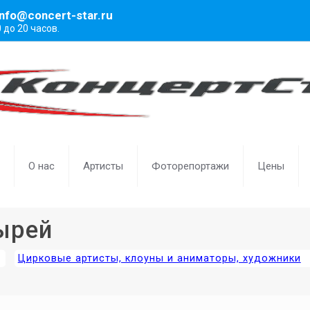
info@concert-star.ru
0 до 20 часов.
О нас
Артисты
Фоторепортажи
Цены
ырей
Цирковые артисты, клоуны и аниматоры, художники