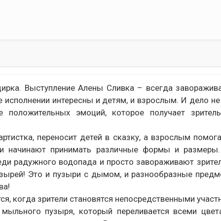
цирка. Выступление Алены Сливка – всегда заворажи
исполнении интересны и детям, и взрослым. И дело не
 положительных эмоций, которое получает зритель
тистка, переносит детей в сказку, а взрослым помога
ри начинают принимать различные формы и размеры.
реди радужного водопада и просто завораживают зрител
зырей! Это и пузыри с дымом, и разнообразные пред
ва!
ся, когда зрители становятся непосредственными участ
о мыльного пузыря, который переливается всеми цвет