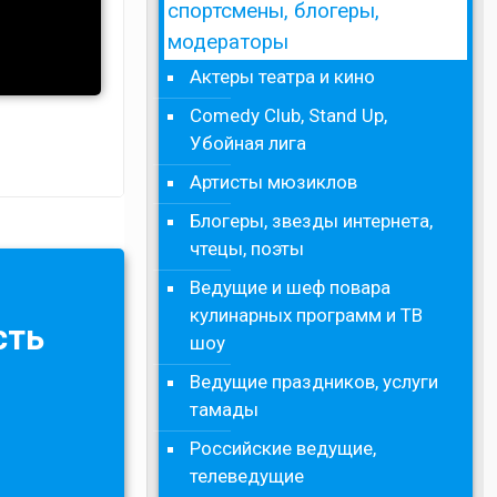
спортсмены, блогеры,
модераторы
Актеры театра и кино
Comedy Club, Stand Up,
Убойная лига
Артисты мюзиклов
Блогеры, звезды интернета,
чтецы, поэты
Ведущие и шеф повара
кулинарных программ и ТВ
сть
шоу
Ведущие праздников, услуги
тамады
Российские ведущие,
телеведущие