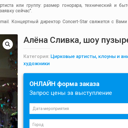
артиста или группу: размер гонорара, технический и бы
аявку сейчас".
ail. Концертный директор Concert-Star свяжется с Вами
Алёна Сливка, шоу пузыр
Категория:
Цирковые артисты, клоуны и ан
художники
ОНЛАЙН форма заказа
Запрос цены за выступление