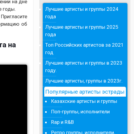
ении на дне
Лучшие артисты и группы 2024
е годы.
года
 Пригласите
ормацию об
Лучшие артисты и группы 2025
года
та на
Топ Российских артистов за 2021
год
Лучшие артисты и группы в 2023
году.
Лучшие артисты, группы в 2023г.
Популярные артисты эстрады
Казахские артисты и группы
Поп-группы, исполнители
Rap и R&B
Ретро группы, исполнители,