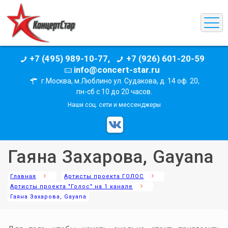
+7 (495) 989-10-77,
+7 (926) 601-20-59
info@concert-star.ru
г.Москва, м.Люблино ул. Судакова, д. 14 оф. 20,
пн-сб с 10 до 20 часов.
Наши соц. сети и мессенджеры
Гаяна Захарова, Gayana
Главная
Артисты проекта ГОЛОС
Артисты проекта "Голос" на 1 канале
Гаяна Захарова, Gayana