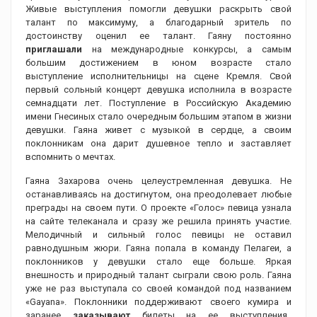
Живые выступления помогли девушки раскрыть свой
талант по максимуму, а благодарный зритель по
достоинству оценил ее талант. Гаяну постоянно
приглашали
на международные конкурсы, а самым
большим достижением в юном возрасте стало
выступление исполнительницы на сцене Кремля. Свой
первый сольный концерт девушка исполнила в возрасте
семнадцати лет. Поступление в Российскую Академию
имени Гнесиных стало очередным большим этапом в жизни
девушки. Гаяна живет с музыкой в сердце, а своим
поклонникам она дарит душевное тепло и заставляет
вспомнить о мечтах.
Гаяна Захарова
очень целеустремленная девушка.
Не
останавливаясь на достигнутом, она преодолевает любые
преграды на своем пути. О проекте «Голос» певица узнала
на сайте телеканала и сразу же решила принять участие.
Мелодичный и сильный голос певицы не оставил
равнодушным жюри. Гаяна попала в команду Пелагеи, а
поклонников у девушки стало еще больше. Яркая
внешность и природный талант сыграли свою роль. Гаяна
уже не раз выступала со своей командой под названием
«Gayana». Поклонники поддерживают своего кумира и
заранее
заказывают
билеты на ее выступления.