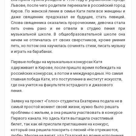
Львове, после чего родители переехали в российский город
Киров. По женской линии в семье Кати пели все женщины и
даже священник предсказал ее будущее, стать певицей.
Слова священника оказались пророческими, девочка стала
петь очень рано и ее отвели в студию пения при
музыкальной школе. В общеобразовательной школе она
ничем не отличалась от своих сверстников, кроме умения
петь, но потом она научилась сочинять стихи, писать музыку
и играть на барабанах.
Первые победы на музыкальных конкурсах Катя
одерживает в Кирове, после пришло время побеждать на
российских конкурсах, а потом и международных. Но самая
главная победа Кати, это поступление в институт искусств,
где она учится на факультете эстрадного и джазового
пения.
Заявку на проект «Голос» студентка Екатерина подала не в
самый простой момент своей жизни, нужно было решать
проблемы с жильем, а она решила участвовать в конкурсе
Первого канала. Но здесь Катя вытащила счастливый
билет, так как ей прислали приглашение на конкурс,
который она решила покорить с песней «Не отрекаются,
любя». Многие не верят, что Градский во время исполнения