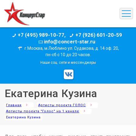
+7 (495) 989-10-77,
+7 (926) 601-20-59
info@concert-star.ru
г.Москва, м.Люблино ул. Судакова, д. 14 оф. 20,
пн-сб с 10 до 20 часов.
Наши соц. сети и мессенджеры
Екатерина Кузина
Главная
Артисты проекта ГОЛОС
Артисты проекта "Голос" на 1 канале
Екатерина Кузина