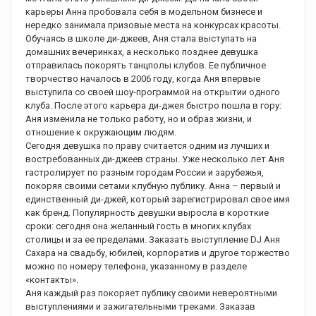
карьеры Анна пробовала себя в модельном бизнесе и
нередко занимала призовые места на конкурсах красоты.
Обучаясь в школе ди-джеев, Аня стала выступать на
домашних вечеринках, а несколько позднее девушка
отправилась покорять танцполы клубов. Ее публичное
творчество началось в 2006 году, когда Аня впервые
выступила со своей шоу-программой на открытии одного
клуба. После этого карьера ди-джея быстро пошла в гору:
Аня изменила не только работу, но и образ жизни, и
отношение к окружающим людям.
Сегодня девушка по праву считается одним из лучших и
востребованных ди-джеев страны. Уже несколько лет Аня
гастролирует по разным городам России и зарубежья,
покоряя своими сетами клубную публику. Анна – первый и
единственный ди-джей, который зарегистрировал свое имя
как бренд. Популярность девушки выросла в короткие
сроки: сегодня она желанный гость в многих клубах
столицы и за ее пределами. Заказать выступление DJ Аня
Cахара на свадьбу, юбилей, корпоратив и другое торжество
можно по номеру телефона, указанному в разделе
«контакты».
Аня каждый раз покоряет публику своими невероятными
выступлениями и зажигательными треками. Заказав