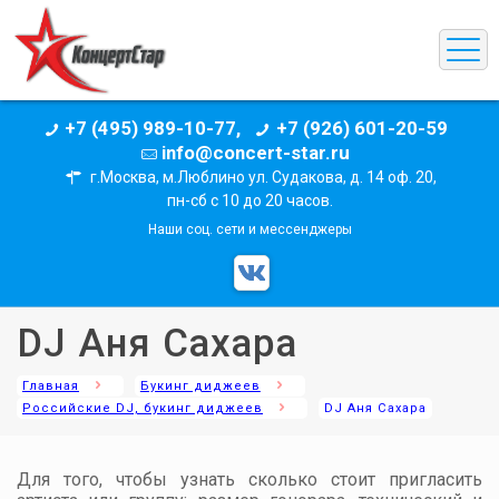
+7 (495) 989-10-77,
+7 (926) 601-20-59
info@concert-star.ru
г.Москва, м.Люблино ул. Судакова, д. 14 оф. 20,
пн-сб с 10 до 20 часов.
Наши соц. сети и мессенджеры
DJ Аня Cахара
Главная
Букинг диджеев
Российские DJ, букинг диджеев
DJ Аня Cахара
Для того, чтобы узнать сколько стоит пригласить