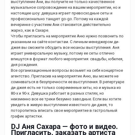
выступление Ани, вы получите не только качественное
музыкальное сопровождение на вашем мероприятии, но и
настоящее шоу: девушка играет превосходные сеты и
профессионально танцует go-go. Потому на каждой
вечеринке с участием Ани становится действительно
жарко, как в Сахаре.
Чтобы пригласить на мероприятие Аню нужно позвонить по
указанным на сайте контактам. С личным менеджером ди-
джея вы сможете обсудить все нюансы выступления. Аня
играет универсальную музыку, потому ее сеты отлично
впишутся в формат любого мероприятия: свадьбы, юбилея,
дня рождения.
Все организационные вопросы возьмет на себя концертное
агентство. Пригласив на мероприятие Аню, вы можете не
сомневаться в безупречности ее выступления. В репертуаре
ди-джея есть не только современные хиты, но и музыка из
80-х и 90-х. Девушка работает в разных стилях, но
неизменно все ее треки безумно заводные. Если вы хотите
увидеть в живую выступление известного ди-джея, то
поторопитесь вписать свое мероприятие в гастрольный
график артистки.
DJ Аня Cахара — фото и видео.
Пригласить, заказать артиста