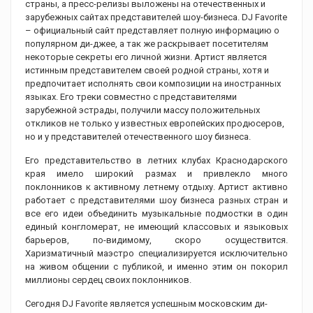
страны, а пресс-релизы выложены на отечественных и
зарубежных сайтах представителей шоу-бизнеса. DJ Favorite
– официальный сайт представляет полную информацию о
популярном ди-джее, а так же раскрывает посетителям
некоторые секреты его личной жизни. Артист является
истинным представителем своей родной страны, хотя и
предпочитает исполнять свои композиции на иностранных
языках. Его треки совместно с представителями
зарубежной эстрады, получили массу положительных
откликов не только у известных европейских продюсеров,
но и у представителей отечественного шоу бизнеса.
Его представительство в летних клубах Краснодарского
края имело широкий размах и привлекло много
поклонников к активному летнему отдыху. Артист активно
работает с представителями шоу бизнеса разных стран и
все его идеи объединить музыкальные подмостки в один
единый конгломерат, не имеющий классовых и языковых
барьеров, по-видимому, скоро осуществится.
Харизматичный маэстро специализируется исключительно
на живом общении с публикой, и именно этим он покорил
миллионы сердец своих поклонников.
Сегодня DJ Favorite является успешным московским ди-