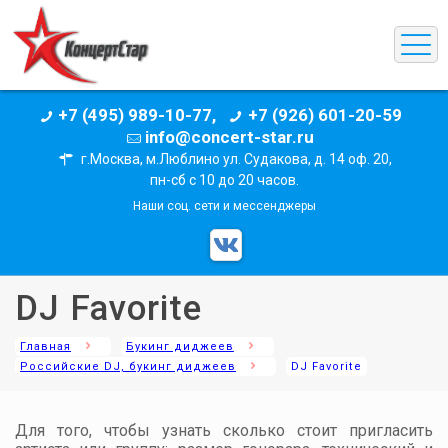
+7 (495) 989-10-77,
+7 (926) 601-20-59
info@concert-star.ru
г.Москва, м.Люблино ул. Судакова, д. 14 оф. 20,
пн-сб с 10 до 20 часов.
Наши соц. сети и мессенджеры
DJ Favorite
Главная
Букинг диджеев
Российские DJ, букинг диджеев
DJ Favorite
Для того, чтобы узнать сколько стоит пригласить