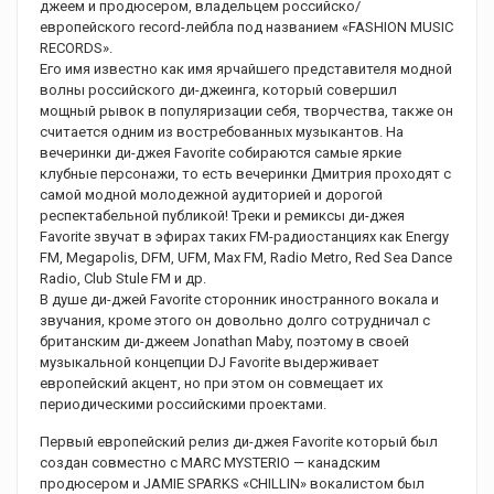
джеем и продюсером, владельцем российско/
европейского record-лейбла под названием «FASHION MUSIC
RECORDS».
Его имя известно как имя ярчайшего представителя модной
волны российского ди-джеинга, который совершил
мощный рывок в популяризации себя, творчества, также он
считается одним из востребованных музыкантов. На
вечеринки ди-джея Favorite собираются самые яркие
клубные персонажи, то есть вечеринки Дмитрия проходят с
самой модной молодежной аудиторией и дорогой
респектабельной публикой! Треки и ремиксы ди-джея
Favorite звучат в эфирах таких FM-радиостанциях как Energy
FM, Megapolis, DFM, UFM, Max FM, Radio Metro, Red Sea Dance
Radio, Club Stule FM и др.
В душе ди-джей Favorite сторонник иностранного вокала и
звучания, кроме этого он довольно долго сотрудничал с
британским ди-джеем Jonathan Maby, поэтому в своей
музыкальной концепции DJ Favorite выдерживает
европейский акцент, но при этом он совмещает их
периодическими российскими проектами.
Первый европейский релиз ди-джея Favorite который был
создан совместно с MARC MYSTERIO — канадским
продюсером и JAMIE SPARKS «CHILLIN» вокалистом был