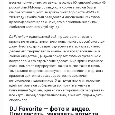
весьма популярным, он звучал в эфире 60- европейских и 46
российских FM-радиостанциях, а кроме этого он был в
списке официального американского top-листа «DMX». В
2009 году Favorite был резидентом многих ночных клубов
Краснодарского Края и Сочи, его в основном знали как
любителя «летнего клуб саунд».
DJ Favorite – официальный сайт
представляет самые
красивые музыкальные треки популярного российского ди-
джея. Нестандартное преподнесение материала зрителю
делает его творчество уникальным и востребованным в
любом обществе. Ди-джей покоряет публику буквально с
полуслово, а его стремление сделать мир ярче и красивее
очень помогает ему преуспеть как на сцене, так и в жизни.
Уникальное творчество популярного российского артиста
нравится зрителям всех возрастов, не исключая
пенсионеров и школьников. У ди-джея много интересных
идей, которые он собирается воплотить в жизнь в
ближайшем будущем, однако он не торопиться раскрывать
все карты перед общественностью, а значит, будем ждать
сюрпризов.
DJ Favorite — фото и видео.
Пригласить, заказать артиста