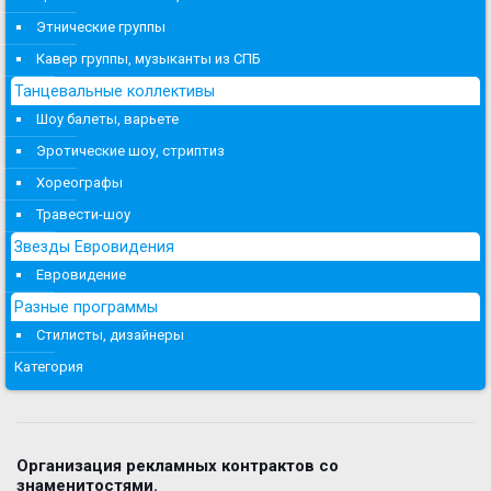
Этнические группы
Кавер группы, музыканты из СПБ
Танцевальные коллективы
Шоу балеты, варьете
Эротические шоу, стриптиз
Хореографы
Травести-шоу
Звезды Евровидения
Евровидение
Разные программы
Стилисты, дизайнеры
Категория
Организация рекламных контрактов со
знаменитостями.