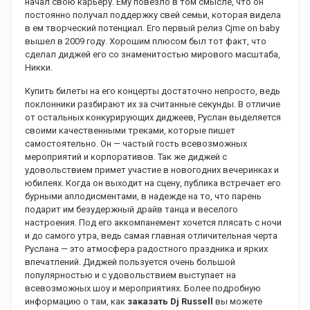
начал свою карьеру. Ему повезло в том смысле, что он
постоянно получал поддержку свей семьи, которая видела
в ем творческий потенциал. Его первый релиз Cjme on baby
вышел в 2009 году. Хорошим плюсом был тот факт, что
сделал диджей его со знаменитостью мирового масштаба,
Никки.
Купить билеты на его концерты достаточно непросто, ведь
поклонники разбирают их за считанные секунды. В отличие
от остальных конкурирующих диджеев, Руслан выделяется
своими качественными треками, которые пишет
самостоятельно. Он — частый гость всевозможных
мероприятий и корпоративов. Так же диджей с
удовольствием примет участие в новогодних вечеринках и
юбилеях. Когда он выходит на сцену, публика встречает его
бурными аплодисментами, в надежде на то, что парень
подарит им безудержный драйв танца и веселого
настроения. Под его аккомпанемент хочется плясать с ночи
и до самого утра, ведь самая главная отличительная черта
Руслана — это атмосфера радостного праздника и ярких
впечатлений. Диджей пользуется очень большой
популярностью и с удовольствием выступает на
всевозможных шоу и мероприятиях. Более подробную
информацию о там, как
заказать Dj Russell
вы можете