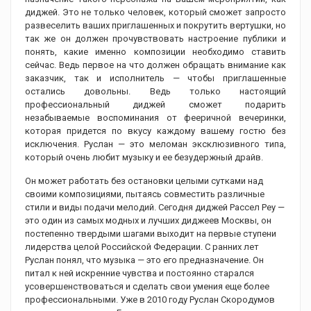
диджей. Это не только человек, который сможет запросто
развеселить ваших приглашенных и покрутить вертушки, но
так же он должен прочувствовать настроение публики и
понять, какие именно композиции необходимо ставить
сейчас. Ведь первое на что должен обращать внимание как
заказчик, так и исполнитель — чтобы приглашенные
остались довольны. Ведь только настоящий
профессиональный диджей сможет подарить
незабываемые воспоминания от фееричной вечеринки,
которая придется по вкусу каждому вашему гостю без
исключения. Руслан — это меломан эксклюзивного типа,
который очень любит музыку и ее безудержный драйв.
Он может работать без остановки целыми сутками над
своими композициями, пытаясь совместить различные
стили и виды подачи мелодий. Сегодня диджей Рассел Реу —
это один из самых модных и лучших диджеев Москвы, он
постепенно твердыми шагами выходит на первые ступени
лидерства целой Российской Федерации. С ранних лет
Руслан понял, что музыка — это его предназначение. Он
питал к ней искренние чувства и постоянно старался
усовершенствоваться и сделать свои умения еще более
профессиональными. Уже в 2010 году Руслан Скородумов