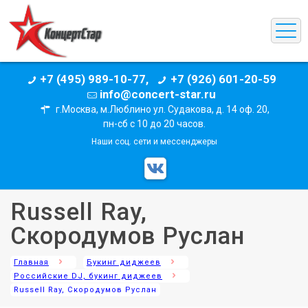
+7 (495) 989-10-77,
+7 (926) 601-20-59
info@concert-star.ru
г.Москва, м.Люблино ул. Судакова, д. 14 оф. 20,
пн-сб с 10 до 20 часов.
Наши соц. сети и мессенджеры
Russell Ray,
Скородумов Руслан
Главная
Букинг диджеев
Российские DJ, букинг диджеев
Russell Ray, Скородумов Руслан