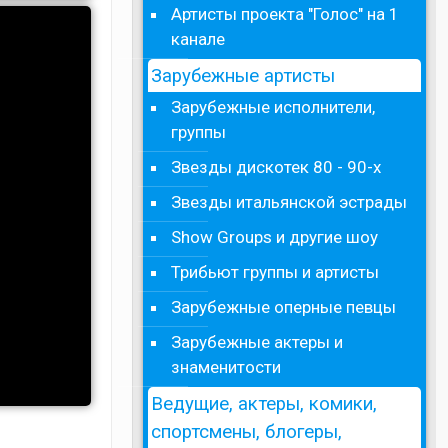
Артисты проекта "Голос" на 1
канале
Зарубежные артисты
Зарубежные исполнители,
группы
Звезды дискотек 80 - 90-х
Звезды итальянской эстрады
Show Groups и другие шоу
Трибьют группы и артисты
Зарубежные оперные певцы
Зарубежные актеры и
знаменитости
Ведущие, актеры, комики,
спортсмены, блогеры,