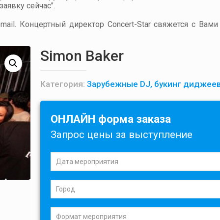
аявку сейчас".
ail. Концертный директор Concert-Star свяжется с Вами
Simon Baker
Категория:
Зарубежные DJ, букинг диджее
ОНЛАЙН форма заказа
Запрос цены за выступление