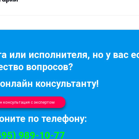
а или исполнителя, но у вас е
ство вопросов?
 онлайн консультанту!
н консультация с экспертом
оните по телефону:
495) 989-10-77