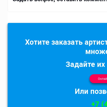
Хотите заказать артист
множе
Задайте их
Онлай
Или позв
+7 (