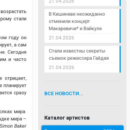
21.04.2026
 возрастать
В Кишиневе неожиданно
орому стали
отменили концерт
Макаревича* и Вайкуле
том году он
21.04.2026
рует, а сам
Стали известны секреты
не. Сегодня
съемок режиссера Гайдая
им и часто
21.04.2026
 отрицает,
е планирует
ается сразу
ВСЕ НОВОСТИ...
олках мира.
Каталог артистов
адке мира –
Simon Baker