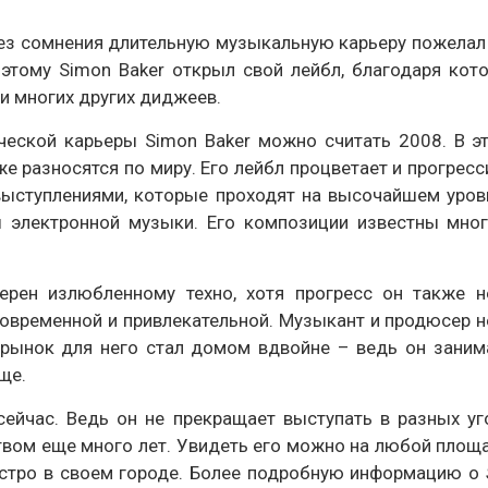
без сомнения длительную музыкальную карьеру пожелал
этому Simon Baker открыл свой лейбл, благодаря кот
ии многих других диджеев.
еской карьеры Simon Baker можно считать 2008. В э
е разносятся по миру. Его лейбл процветает и прогресси
выступлениями, которые проходят на высочайшем уров
 электронной музыки. Его композиции известны мног
рен излюбленному техно, хотя прогресс он также не
овременной и привлекательной. Музыкант и продюсер н
 рынок для него стал домом вдвойне – ведь он заним
ще.
ейчас. Ведь он не прекращает выступать в разных уг
ством еще много лет. Увидеть его можно на любой площ
эстро в своем городе. Более подробную информацию о