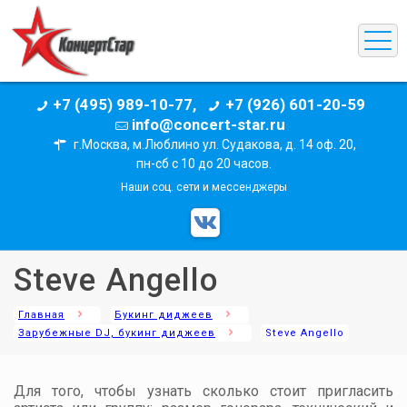
+7 (495) 989-10-77,
+7 (926) 601-20-59
info@concert-star.ru
г.Москва, м.Люблино ул. Судакова, д. 14 оф. 20,
пн-сб с 10 до 20 часов.
Наши соц. сети и мессенджеры
Steve Angello
Главная
Букинг диджеев
Зарубежные DJ, букинг диджеев
Steve Angello
Для того, чтобы узнать сколько стоит пригласить