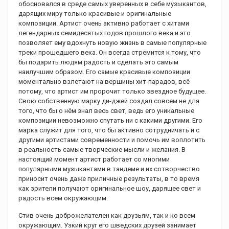
обосновался в среде самых уверенных в себе музыкантов,
дарящих миру только красивые и оригинальные
композиции. Артист очень активно работает с хитами
легендарных семидесятых годов прошлого века и это
позволяет ему вдохнуть новую жизнь в самые популярные
треки прошедшего века. Он всегда стремится к тому, что
бы подарить людям радость и сделать это самым
наилучшим образом. Его самые красивые композиции
моментально взлетают на вершины хит-парадов, всё
потому, что артист им пророчит только звездное будущее.
Свою собственную марку ди-джей создал совсем не для
того, что бы о нём знал весь свет, ведь его уникальные
композиции невозможно спутать ни с какими другими. Его
марка служит для того, что бы активно сотрудничать и с
другими артистами современности и помочь им воплотить
в реальность самые творческие мысли и желания. В
настоящий момент артист работает со многими
популярными музыкантами в тандеме и их сотворчество
приносит очень даже приличные результаты, в то время
как зрители получают оригинальное шоу, дарящее свет и
радость всем окружающим.
Стив очень доброжелателен как друзьям, так и ко всем
окружающим. Узкий круг его шведских друзей занимает