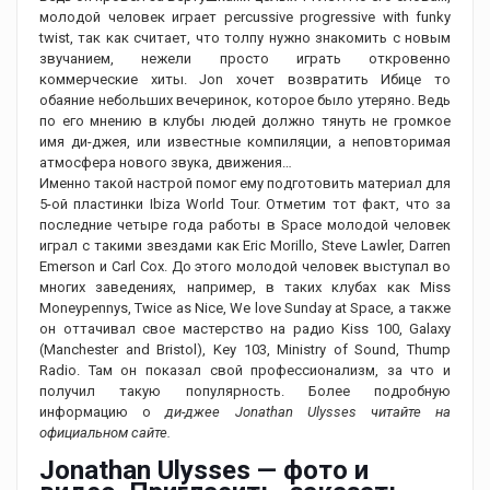
молодой человек играет percussive progressive with funky
twist, так как считает, что толпу нужно знакомить с новым
звучанием, нежели просто играть откровенно
коммерческие хиты. Jon хочет возвратить Ибице то
обаяние небольших вечеринок, которое было утеряно. Ведь
по его мнению в клубы людей должно тянуть не громкое
имя ди-джея, или известные компиляции, а неповторимая
атмосфера нового звука, движения…
Именно такой настрой помог ему подготовить материал для
5-ой пластинки Ibiza World Tour. Отметим тот факт, что за
последние четыре года работы в Space молодой человек
играл с такими звездами как Eric Morillo, Steve Lawler, Darren
Emerson и Carl Cox. До этого молодой человек выступал во
многих заведениях, например, в таких клубах как Miss
Moneypennys, Twice as Nice, We love Sunday at Space, а также
он оттачивал свое мастерство на радио Kiss 100, Galaxy
(Manchester and Bristol), Key 103, Ministry of Sound, Thump
Radio. Там он показал свой профессионализм, за что и
получил такую популярность. Более подробную
информацию о
ди-джее Jonathan Ulysses читайте на
официальном сайте.
Jonathan Ulysses — фото и