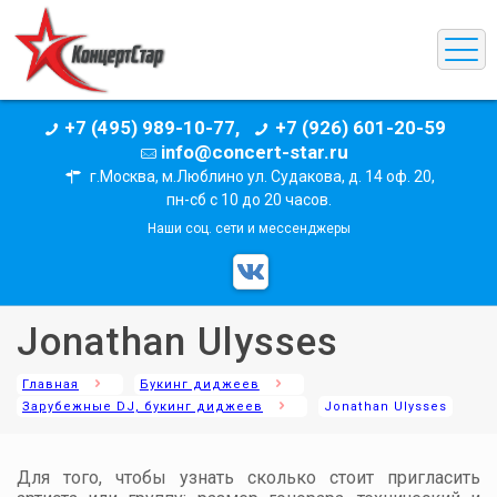
+7 (495) 989-10-77,
+7 (926) 601-20-59
info@concert-star.ru
г.Москва, м.Люблино ул. Судакова, д. 14 оф. 20,
пн-сб с 10 до 20 часов.
Наши соц. сети и мессенджеры
Jonathan Ulysses
Главная
Букинг диджеев
Зарубежные DJ, букинг диджеев
Jonathan Ulysses
Для того, чтобы узнать сколько стоит пригласить