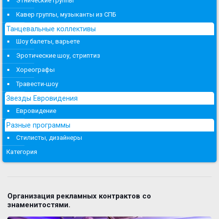
Этнические группы
Кавер группы, музыканты из СПБ
Танцевальные коллективы
Шоу балеты, варьете
Эротические шоу, стриптиз
Хореографы
Травести-шоу
Звезды Евровидения
Евровидение
Разные программы
Стилисты, дизайнеры
Категория
Организация рекламных контрактов со
знаменитостями.