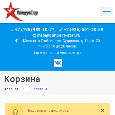
+7 (495) 989-10-77,
+7 (926) 601-20-59
info@concert-star.ru
г.Москва, м.Люблино ул. Судакова, д. 14 оф. 20,
пн-сб с 10 до 20 часов.
Наши соц. сети и мессенджеры
Корзина
Главная
Корзина
Ваша корзина пока пуста.