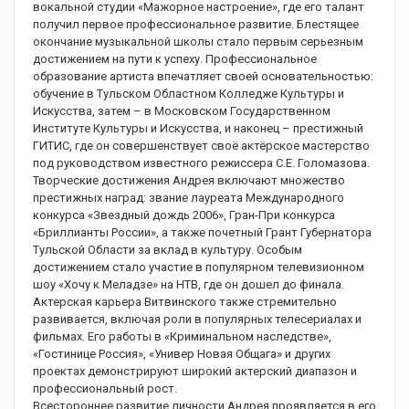
вокальной студии «Мажорное настроение», где его талант
получил первое профессиональное развитие. Блестящее
окончание музыкальной школы стало первым серьезным
достижением на пути к успеху. Профессиональное
образование артиста впечатляет своей основательностью:
обучение в Тульском Областном Колледже Культуры и
Искусства, затем – в Московском Государственном
Институте Культуры и Искусства, и наконец – престижный
ГИТИС, где он совершенствует своё актёрское мастерство
под руководством известного режиссера С.Е. Голомазова.
Творческие достижения Андрея включают множество
престижных наград: звание лауреата Международного
конкурса «Звездный дождь 2006», Гран-При конкурса
«Бриллианты России», а также почетный Грант Губернатора
Тульской Области за вклад в культуру. Особым
достижением стало участие в популярном телевизионном
шоу «Хочу к Меладзе» на НТВ, где он дошел до финала.
Актерская карьера Витвинского также стремительно
развивается, включая роли в популярных телесериалах и
фильмах. Его работы в «Криминальном наследстве»,
«Гостинице Россия», «Универ Новая Общага» и других
проектах демонстрируют широкий актерский диапазон и
профессиональный рост.
Всестороннее развитие личности Андрея проявляется в его