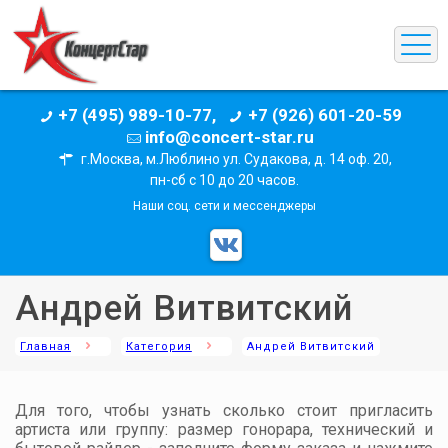
+7 (495) 989-10-77,
+7 (926) 601-20-59
info@concert-star.ru
г.Москва, м.Люблино ул. Судакова, д. 14 оф. 20,
пн-сб с 10 до 20 часов.
Наши соц. сети и мессенджеры
Андрей Витвитский
Главная
Категория
Андрей Витвитский
Для того, чтобы узнать сколько стоит пригласить
артиста или группу: размер гонорара, технический и