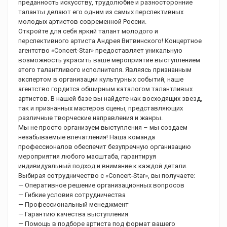
преданность искусству, трудолюбие и разносторонние
таланты делают его одним из самых перспективных
молодых артистов современной России.
Откройте для себя яркий талант молодого и
перспективного артиста Андрея Витвинского! Концертное
агентство «Concert-Star» предоставляет уникальную
возможность украсить ваше мероприятие выступлением
этого талантливого исполнителя. Являясь признанным
экспертом в организации культурных событий, наше
агентство гордится обширным каталогом талантливых
артистов. В нашей базе вы найдете как восходящих звезд,
так и признанных мастеров сцены, представляющих
различные творческие направления и жанры.
Мы не просто организуем выступления – мы создаем
незабываемые впечатления! Наша команда
профессионалов обеспечит безупречную организацию
мероприятия любого масштаба, гарантируя
индивидуальный подход и внимание к каждой детали.
Выбирая сотрудничество с «Concert-Star», вы получаете:
— Оперативное решение организационных вопросов
— Гибкие условия сотрудничества
— Профессиональный менеджмент
— Гарантию качества выступления
— Помощь в подборе артиста под формат вашего