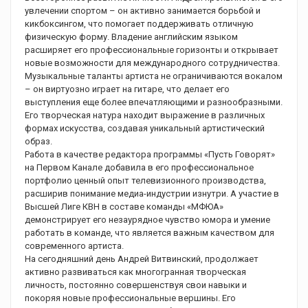
увлечении спортом – он активно занимается борьбой и
кикбоксингом, что помогает поддерживать отличную
физическую форму. Владение английским языком
расширяет его профессиональные горизонты и открывает
новые возможности для международного сотрудничества.
Музыкальные таланты артиста не ограничиваются вокалом
– он виртуозно играет на гитаре, что делает его
выступления еще более впечатляющими и разнообразными.
Его творческая натура находит выражение в различных
формах искусства, создавая уникальный артистический
образ.
Работа в качестве редактора программы «Пусть Говорят»
на Первом Канале добавила в его профессиональное
портфолио ценный опыт телевизионного производства,
расширив понимание медиа-индустрии изнутри. А участие в
Высшей Лиге КВН в составе команды «МФЮА»
демонстрирует его незаурядное чувство юмора и умение
работать в команде, что является важным качеством для
современного артиста.
На сегодняшний день Андрей Витвинский, продолжает
активно развиваться как многогранная творческая
личность, постоянно совершенствуя свои навыки и
покоряя новые профессиональные вершины. Его