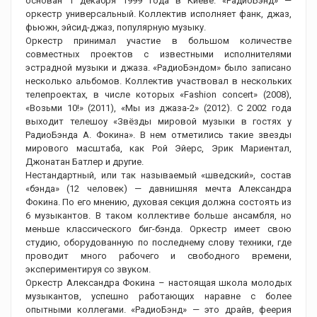
основан 1 декабря 1999 года в Киеве. «РадиоБэнд» —
оркестр универсальный. Коллектив исполняет фанк, джаз,
фьюжн, эйсид-джаз, популярную музыку.
Оркестр принимал участие в большом количестве
совместных проектов с известными исполнителями
эстрадной музыки и джаза. «РадиоБэндом» было записано
несколько альбомов. Коллектив участвовал в нескольких
телепроектах, в числе которых «Fashion concert» (2008),
«Возьми 10!» (2011), «Мы из джаза-2» (2012). С 2002 года
выходит телешоу «Звёзды мировой музыки в гостях у
РадиоБэнда А. Фокина». В нем отметились такие звезды
мирового масштаба, как Рой Эйерс, Эрик Мариентал,
Джонатан Батлер и другие.
Нестандартный, или так называемый «шведский», состав
«бэнда» (12 человек) — давнишняя мечта Александра
Фокина. По его мнению, духовая секция должна состоять из
6 музыкантов. В таком коллективе больше ансамбля, но
меньше классического биг-бэнда. Оркестр имеет свою
студию, оборудованную по последнему слову техники, где
проводит много рабочего и свободного времени,
экспериментируя со звуком.
Оркестр Александра Фокина – настоящая школа молодых
музыкантов, успешно работающих наравне с более
опытными коллегами. «РадиоБэнд» — это драйв, феерия