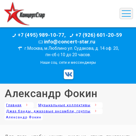
+7 (495) 989-10-77,
+7 (926) 601-20-59
info@concert-star.ru
г.Москва, м.Люблино ул. Судакова, д. 14 оф. 20,
пн-сб с 10 до 20 часов.
Наши соц. сети и мессенджеры
Александр Фокин
Главная
Музыкальные коллективы
Джаз бэнды, джазовые ансамбли, группы
Александр Фокин