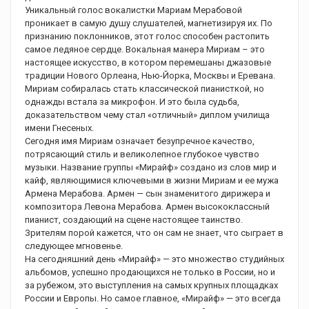
Уникальный голос вокалистки Мариам Мерабовой
проникает в самую душу слушателей, магнетизируя их. По
признанию поклонников, этот голос способен растопить
самое ледяное сердце. Вокальная манера Мириам – это
настоящее искусство, в котором перемешаны джазовые
традиции Нового Орлеана, Нью-Йорка, Москвы и Еревана.
Мириам собиралась стать классической пианисткой, но
однажды встала за микрофон. И это была судьба,
доказательством чему стал «отличный» диплом училища
имени Гнесеных.
Сегодня имя Мириам означает безупречное качество,
потрясающий стиль и великолепное глубокое чувство
музыки. Название группы «Мирайф» создано из слов мир и
кайф, являющимися ключевыми в жизни Мириам и ее мужа
Армена Мерабова. Армен — сын знаменитого дирижера и
композитора Левона Мерабова. Армен высококлассный
пианист, создающий на сцене настоящее таинство.
Зрителям порой кажется, что он сам не знает, что сыграет в
следующее мгновенье.
На сегодняшний день «Мирайф» — это множество студийных
альбомов, успешно продающихся не только в России, но и
за рубежом, это выступления на самых крупных площадках
России и Европы. Но самое главное, «Мирайф» — это всегда