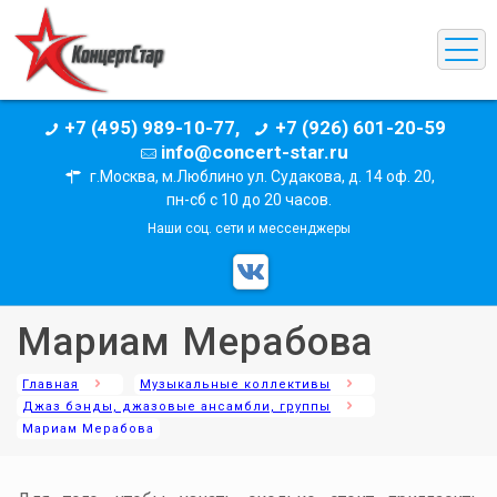
+7 (495) 989-10-77,
+7 (926) 601-20-59
info@concert-star.ru
г.Москва, м.Люблино ул. Судакова, д. 14 оф. 20,
пн-сб с 10 до 20 часов.
Наши соц. сети и мессенджеры
Мариам Мерабова
Главная
Музыкальные коллективы
Джаз бэнды, джазовые ансамбли, группы
Мариам Мерабова