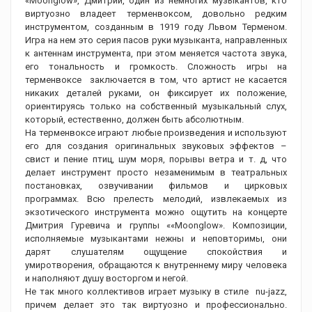
«Moonglow», Дмитрий, один из немногих музыкантов, кто
виртуозно владеет терменвоксом, довольно редким
инструментом, созданным в 1919 году Львом Терменом.
Игра на нем это серия пасов руки музыканта, направленных
к антеннам инструмента, при этом меняется частота звука,
его тональность и громкость. Сложность игры на
терменвоксе заключается в том, что артист не касается
никаких деталей руками, он фиксирует их положение,
ориентируясь только на собственный музыкальный слух,
который, естественно, должен быть абсолютным.
На терменвоксе играют любые произведения и используют
его для создания оригинальных звуковых эффектов –
свист и пение птиц, шум моря, порывы ветра и т. д, что
делает инструмент просто незаменимым в театральных
постановках, озвучивании фильмов и цирковых
программах. Всю прелесть мелодий, извлекаемых из
экзотического инструмента можно ощутить на концерте
Дмитрия Гуревича и группы ««Moonglow». Композиции,
исполняемые музыкантами нежны и неповторимы, они
дарят слушателям ощущение спокойствия и
умиротворения, обращаются к внутреннему миру человека
и наполняют душу восторгом и негой.
Не так много коллективов играет музыку в стиле nu-jazz,
причем делает это так виртуозно и профессионально.