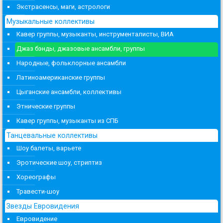
Экстрасенсы, маги, астрологи
Музыкальные коллективы
Кавер группы, музыканты, инструменталисты, ВИА
Джаз бэнды, джазовые ансамбли, группы
Народные, фольклорные ансамбли
Латиноамериканские группы
Цыганские ансамбли, коллективы
Этнические группы
Кавер группы, музыканты из СПБ
Танцевальные коллективы
Шоу балеты, варьете
Эротические шоу, стриптиз
Хореографы
Травести-шоу
Звезды Евровидения
Евровидение