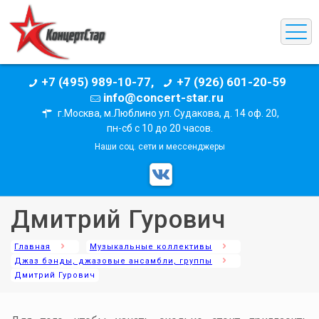
+7 (495) 989-10-77,
+7 (926) 601-20-59
info@concert-star.ru
г.Москва, м.Люблино ул. Судакова, д. 14 оф. 20,
пн-сб с 10 до 20 часов.
Наши соц. сети и мессенджеры
Дмитрий Гурович
Главная
Музыкальные коллективы
Джаз бэнды, джазовые ансамбли, группы
Дмитрий Гурович