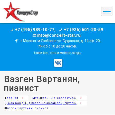
+7 (495) 989-10-77,
+7 (926) 601-20-59
info@concert-star.ru
г.Москва, м.Люблино ул. Судакова, д. 14 оф. 20,
пн-сб с 10 до 20 часов.
Наши соц. сети и мессенджеры
Вазген Вартанян,
пианист
Главная
Музыкальные коллективы
Джаз бэнды, джазовые ансамбли, группы
Вазген Вартанян, пианист