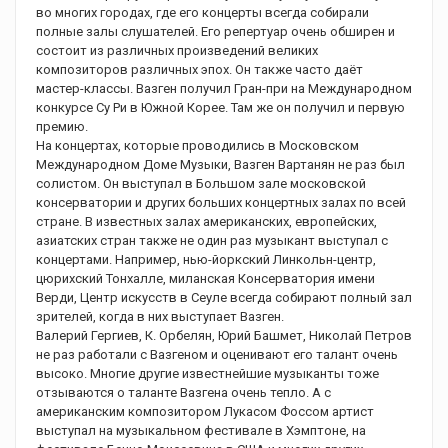
во многих городах, где его концерты всегда собирали
полные залы слушателей. Его репертуар очень обширен и
состоит из различных произведений великих
композиторов различных эпох. Он также часто даёт
мастер-классы. Вазген получил Гран-при на Международном
конкурсе Су Ри в Южной Корее. Там же он получил и первую
премию.
На концертах, которые проводились в Московском
Международном Доме Музыки, Вазген Вартанян не раз был
солистом. Он выступал в Большом зале московской
консерватории и других больших концертных залах по всей
стране. В известных залах американских, европейских,
азиатских стран также не один раз музыкант выступал с
концертами. Например, нью-йоркский Линкольн-центр,
цюрихский Тонхалле, миланская Консерватория имени
Верди, Центр искусств в Сеуле всегда собирают полный зал
зрителей, когда в них выступает Вазген.
Валерий Гергиев, К. Орбелян, Юрий Башмет, Николай Петров
не раз работали с Вазгеном и оценивают его талант очень
высоко. Многие другие известнейшие музыканты тоже
отзываются о таланте Вазгена очень тепло. А с
американским композитором Лукасом Фоссом артист
выступал на музыкальном фестивале в Хэмптоне, на