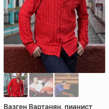
Вазген Вартанян, пианист