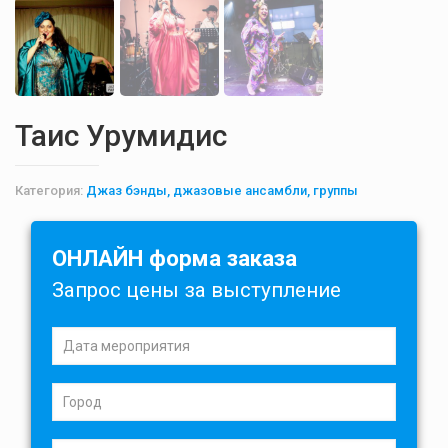
Таис Урумидис
Категория:
Джаз бэнды, джазовые ансамбли, группы
ОНЛАЙН форма заказа
Запрос цены за выступление