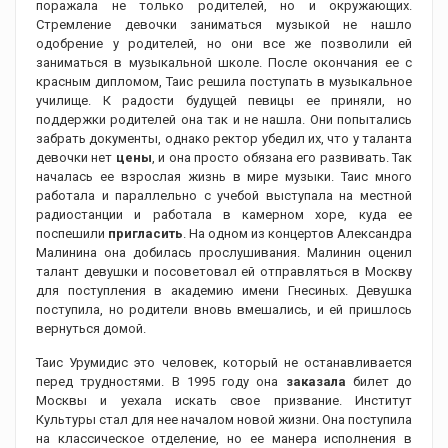
поражала не только родителей, но и окружающих.
Стремление девочки заниматься музыкой не нашло
одобрение у родителей, но они все же позволили ей
заниматься в музыкальной школе. После окончания ее с
красным дипломом, Таис решила поступать в музыкальное
училище. К радости будущей певицы ее приняли, но
поддержки родителей она так и не нашла. Они попытались
забрать документы, однако ректор убедил их, что у таланта
девочки нет
цены
, и она просто обязана его развивать. Так
началась ее взрослая жизнь в мире музыки. Таис много
работала и параллельно с учебой выступала на местной
радиостанции и работала в камерном хоре, куда ее
поспешили
пригласить
. На одном из концертов Александра
Малинина она добилась прослушивания. Малинин оценил
талант девушки и посоветовал ей отправляться в Москву
для поступления в академию имени Гнесиных. Девушка
поступила, но родители вновь вмешались, и ей пришлось
вернуться домой.
Таис Урумидис
это человек, который не останавливается
перед трудностями. В 1995 году она
заказала
билет до
Москвы и уехала искать свое призвание. Институт
Культуры стал для нее началом новой жизни. Она поступила
на классическое отделение, но ее манера исполнения в