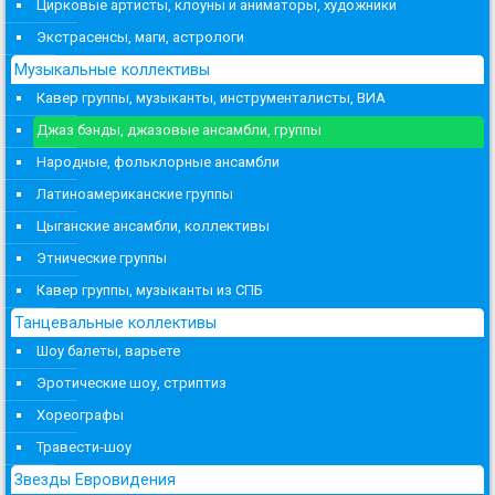
Цирковые артисты, клоуны и аниматоры, художники
Экстрасенсы, маги, астрологи
Музыкальные коллективы
Кавер группы, музыканты, инструменталисты, ВИА
Джаз бэнды, джазовые ансамбли, группы
Народные, фольклорные ансамбли
Латиноамериканские группы
Цыганские ансамбли, коллективы
Этнические группы
Кавер группы, музыканты из СПБ
Танцевальные коллективы
Шоу балеты, варьете
Эротические шоу, стриптиз
Хореографы
Травести-шоу
Звезды Евровидения