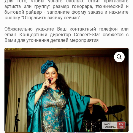
Для того, чтобы узнать сколько стоит пригласить
артиста или группу: размер гонорара, технический и
бытовой райдер - заполните форму заказа и нажмите
кнопку "Отправить заявку сейчас".
Обязательно укажите Ваш контактный телефон или
email. Концертный директор Concert-Star свяжется с
Вами для уточнения деталей мероприятия: