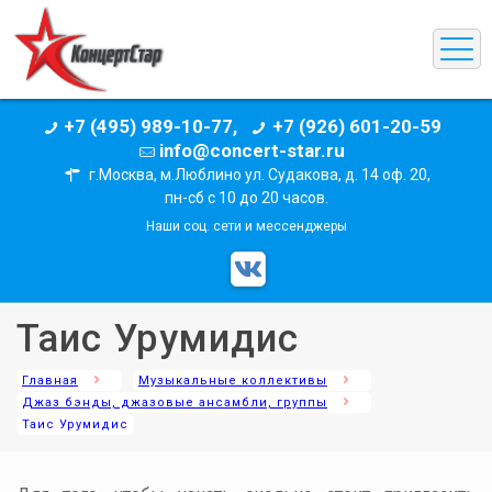
+7 (495) 989-10-77,
+7 (926) 601-20-59
info@concert-star.ru
г.Москва, м.Люблино ул. Судакова, д. 14 оф. 20,
пн-сб с 10 до 20 часов.
Наши соц. сети и мессенджеры
Таис Урумидис
Главная
Музыкальные коллективы
Джаз бэнды, джазовые ансамбли, группы
Таис Урумидис