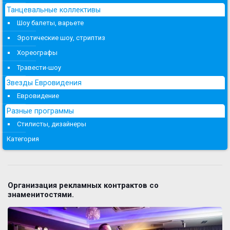
Танцевальные коллективы
Шоу балеты, варьете
Эротические шоу, стриптиз
Хореографы
Травести-шоу
Звезды Евровидения
Евровидение
Разные программы
Стилисты, дизайнеры
Категория
Организация рекламных контрактов со
знаменитостями.