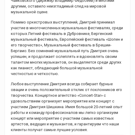
Чайковского (дирижер Владимир Федосеев) и многими
другими, оставило неизгладимый след на мировой
музыкальной сцене.
Помимо оркестровых выступлений, Дмитрий принимал
участие в многочисленных музыкальных фестивалях, среди
которых Летний фестиваль в Дубровнике, Бергенский
музыкальный фестиваль, Европейский фестиваль «Шопен и
его творчество», Музыкальный фестиваль в Брешии-
Бергамо. Без сомнений музыкальный путь Дмитрия очень
успешен, и продолжает ослеплять и вдохновлять своим
талантом многих музыкантов, он выделяется среди других
как пианист, обладающий большой музыкальной
честностью и четкостью.
Любое выступление Дмитрия всегда собирает бурные
овации и очень положительный отклик от поклонников его
творчества. Концертное агентство «Concert-Star» с
удовольствием организует мероприятие или концерт с
участием Дмитрия Шишкина. Имея большой 20-летний опыт
работы и команду профессионалов мы легко организуем
концерт или мероприятие с участием самых известных
артистов, ведущих и музыкантов, и гарантируем что наши
клиенты получат самые лучшие условия.