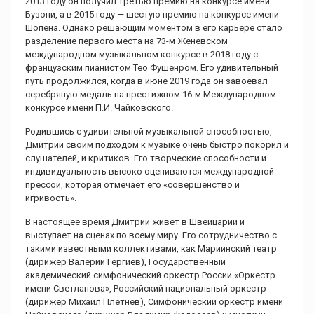
2013 году он получил третью премию на конкурсе имени
Бузони, а в 2015 году — шестую премию на конкурсе имени
Шопена. Однако решающим моментом в его карьере стало
разделение первого места на 73-м Женевском
международном музыкальном конкурсе в 2018 году с
французским пианистом Тео Фушенром. Его удивительный
путь продолжился, когда в июне 2019 года он завоевал
серебряную медаль на престижном 16-м Международном
конкурсе имени П.И. Чайковского.
Родившись с удивительной музыкальной способностью,
Дмитрий своим подходом к музыке очень быстро покорил и
слушателей, и критиков. Его творческие способности и
индивидуальность высоко оцениваются международной
прессой, которая отмечает его «совершенство и
игривость».
В настоящее время Дмитрий живет в Швейцарии и
выступает на сценах по всему миру. Его сотрудничество с
такими известными коллективами, как Мариинский театр
(дирижер Валерий Гергиев), Государственный
академический симфонический оркестр России «Оркестр
имени Светланова», Российский национальный оркестр
(дирижер Михаил Плетнев), Симфонический оркестр имени