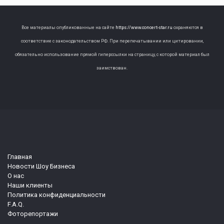
Все материалы опубликованные на сайте
https://www.concert-star.ru
охраняются в
соответствие с законодательством РФ. При перепечатывании или цитировании,
обязательно использование прямой гиперссылки на страницу, с которой материал был
заимствован.
Главная
Новости Шоу Бизнеса
О нас
Наши клиенты
Политика конфиденциальности
F.A.Q.
Фоторепортажи