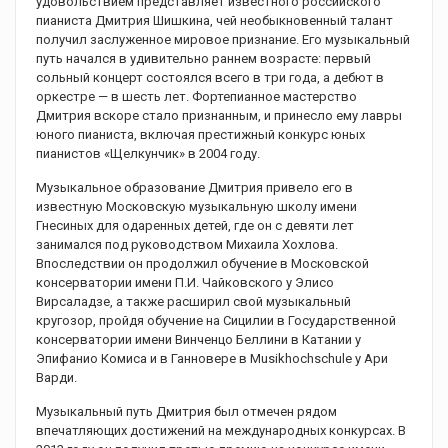
удовольствием представляет известного российского
пианиста Дмитрия Шишкина, чей необыкновенный талант
получил заслуженное мировое признание. Его музыкальный
путь начался в удивительно раннем возрасте: первый
сольный концерт состоялся всего в три года, а дебют в
оркестре — в шесть лет. Фортепианное мастерство
Дмитрия вскоре стало признанным, и принесло ему лавры
юного пианиста, включая престижный конкурс юных
пианистов «Щелкунчик» в 2004 году.
Музыкальное образование Дмитрия привело его в
известную Московскую музыкальную школу имени
Гнесиных для одаренных детей, где он с девяти лет
занимался под руководством Михаила Хохлова.
Впоследствии он продолжил обучение в Московской
консерватории имени П.И. Чайковского у Элисо
Вирсаладзе, а также расширил свой музыкальный
кругозор, пройдя обучение на Сицилии в Государственной
консерватории имени Винченцо Беллини в Катании у
Эпифанио Комиса и в Ганновере в Musikhochschule у Ари
Варди.
Музыкальный путь Дмитрия был отмечен рядом
впечатляющих достижений на международных конкурсах. В