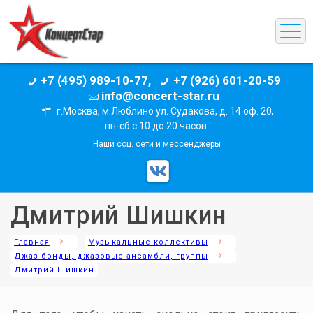
+7 (495) 989-10-77,
+7 (926) 601-20-59
info@concert-star.ru
г.Москва, м.Люблино ул. Судакова, д. 14 оф. 20,
пн-сб с 10 до 20 часов.
Наши соц. сети и мессенджеры
Дмитрий Шишкин
Главная
Музыкальные коллективы
Джаз бэнды, джазовые ансамбли, группы
Дмитрий Шишкин