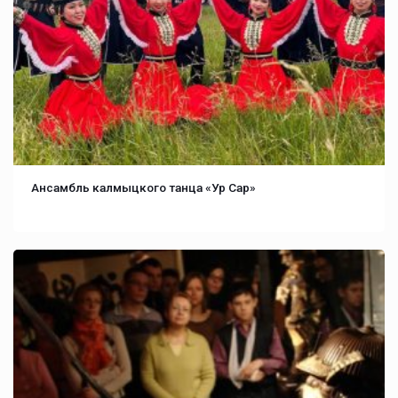
Ансамбль калмыцкого танца «Ур Сар»