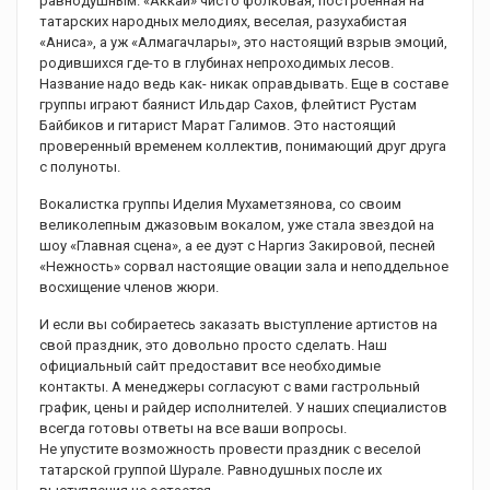
равнодушным. «Аккай» чисто фолковая, построенная на
татарских народных мелодиях, веселая, разухабистая
«Аниса», а уж «Алмагачлары», это настоящий взрыв эмоций,
родившихся где-то в глубинах непроходимых лесов.
Название надо ведь как- никак оправдывать. Еще в составе
группы играют баянист Ильдар Сахов, флейтист Рустам
Байбиков и гитарист Марат Галимов. Это настоящий
проверенный временем коллектив, понимающий друг друга
с полуноты.
Вокалистка группы Иделия Мухаметзянова, со своим
великолепным джазовым вокалом, уже стала звездой на
шоу «Главная сцена», а ее дуэт с Наргиз Закировой, песней
«Нежность» сорвал настоящие овации зала и неподдельное
восхищение членов жюри.
И если вы собираетесь заказать выступление артистов на
свой праздник, это довольно просто сделать. Наш
официальный сайт предоставит все необходимые
контакты. А менеджеры согласуют с вами гастрольный
график, цены и райдер исполнителей. У наших специалистов
всегда готовы ответы на все ваши вопросы.
Не упустите возможность провести праздник с веселой
татарской группой Шурале. Равнодушных после их