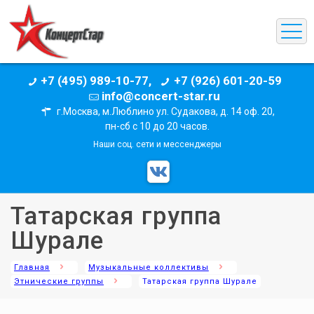
+7 (495) 989-10-77,
+7 (926) 601-20-59
info@concert-star.ru
г.Москва, м.Люблино ул. Судакова, д. 14 оф. 20,
пн-сб с 10 до 20 часов.
Наши соц. сети и мессенджеры
Татарская группа
Шурале
Главная
Музыкальные коллективы
Этнические группы
Татарская группа Шурале