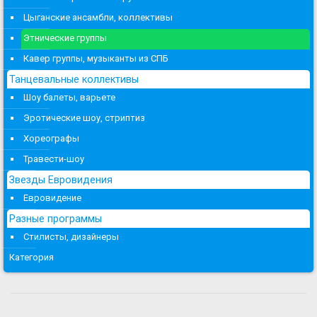
Цыганские ансамбли, коллективы
Этнические группы
Кавер группы, музыканты из СПБ
Танцевальные коллективы
Шоу балеты, варьете
Эротические шоу, стриптиз
Хореографы
Травести-шоу
Звезды Евровидения
Евровидение
Разные программы
Стилисты, дизайнеры
Категория