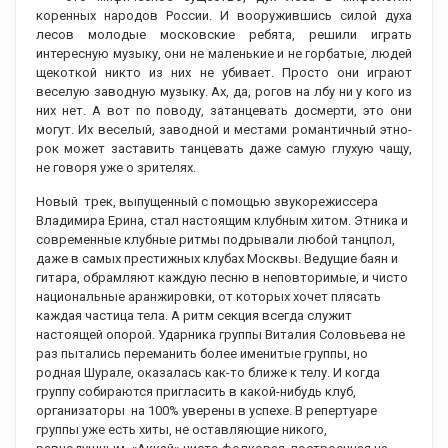
коренных народов России. И вооружившись силой духа
лесов молодые московские ребята, решили играть
интересную музыку, они не маленькие и не горбатые, людей
щекоткой никто из них не убивает. Просто они играют
веселую заводную музыку. Ах, да, рогов на лбу ни у кого из
них нет. А вот по поводу, затанцевать досмерти, это они
могут. Их веселый, заводной и местами романтичный этно-
рок может заставить танцевать даже самую глухую чащу,
не говоря уже о зрителях.
Новый трек, выпущенный с помощью звукорежиссера
Владимира Ерина, стал настоящим клубным хитом. Этника и
современные клубные ритмы подрывали любой танцпол,
даже в самых престижных клубах Москвы. Ведущие баян и
гитара, обрамляют каждую песню в неповторимые, и чисто
национальные аранжировки, от которых хочет плясать
каждая частица тела. А ритм секция всегда служит
настоящей опорой. Ударника группы Виталия Соловьева не
раз пытались переманить более именитые группы, но
родная Шурале, оказалась как-то ближе к телу. И когда
группу собираются пригласить в какой-нибудь клуб,
организаторы на 100% уверены в успехе. В репертуаре
группы уже есть хиты, не оставляющие никого,