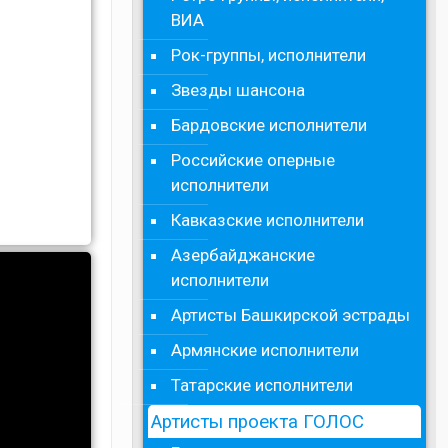
ВИА
Рок-группы, исполнители
Звезды шансона
Бардовские исполнители
Российские оперные
исполнители
Кавказские исполнители
Азербайджанские
исполнители
Артисты Башкирской эстрады
Армянские исполнители
Татарские исполнители
Артисты проекта ГОЛОС