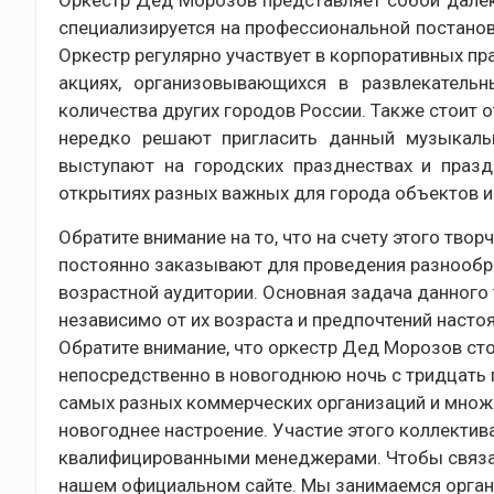
Оркестр Дед Морозов представляет собой далек
специализируется на профессиональной постано
Оркестр регулярно участвует в корпоративных пр
акциях, организовывающихся в развлекатель
количества других городов России. Также стоит 
нередко решают пригласить данный музыкаль
выступают на городских празднествах и праз
открытиях разных важных для города объектов и
Обратите внимание на то, что на счету этого тво
постоянно заказывают для проведения разнообр
возрастной аудитории. Основная задача данного
независимо от их возраста и предпочтений наст
Обратите внимание, что оркестр Дед Морозов стои
непосредственно в новогоднюю ночь с тридцать п
самых разных коммерческих организаций и множ
новогоднее настроение. Участие этого коллекти
квалифицированными менеджерами. Чтобы связать
нашем официальном сайте. Мы занимаемся орган