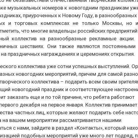
о не безызвестный отечественный творческий коллект
вке музыкальных номеров к новогодним праздникам уже
аздниках, приуроченных к Новому Году, в разнообразных
ных и торговых комплексах не только Москвы, но 
отметить, что многие владельцы российских предприятий
ный коллектив на разнообразные рекламные акции.
дничных шествиях. Они также являются постоянными 
 на праздничных награждениях и церемониях открытия.
рческого коллектива уже сотни успешных выступлений. О
азных новогодних мероприятий, причем для самой разн
 творческого коллектива – подарить всем своим зрител
оящий новогодний праздник и соответствующее настроени
т заказать еще и по той причине, что ребята работают
ервого декабря на первое января. Коллектив принимает
ества частных лиц, которые желают подарить себе нас
ва на вашем мероприятии рассматривается нашими
ся с нами, зайдите в раздел «Контакты», который нахо
изацией подобных мероприятий уже много лет подряд, 