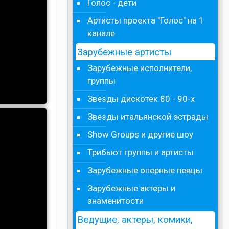
Голос - дети
Артисты проекта "Голос" на 1
канале
Зарубежные артисты
Зарубежные исполнители,
группы
Звезды дискотек 80 - 90-х
Звезды итальянской эстрады
Show Groups и другие шоу
Трибьют группы и артисты
Зарубежные оперные певцы
Зарубежные актеры и
знаменитости
Ведущие, актеры, комики,