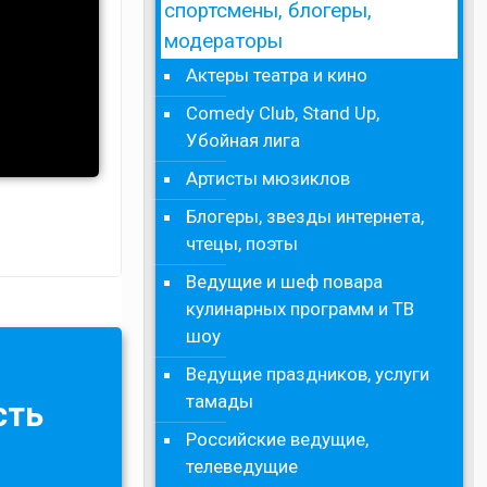
спортсмены, блогеры,
модераторы
Актеры театра и кино
Comedy Club, Stand Up,
Убойная лига
Артисты мюзиклов
Блогеры, звезды интернета,
чтецы, поэты
Ведущие и шеф повара
кулинарных программ и ТВ
шоу
Ведущие праздников, услуги
тамады
сть
Российские ведущие,
телеведущие