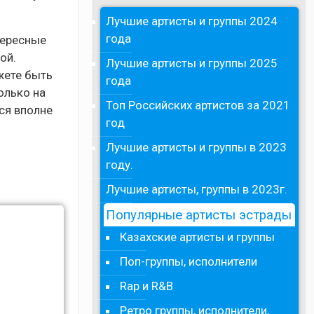
Лучшие артисты и группы 2024
года
тересные
ой.
Лучшие артисты и группы 2025
жете быть
года
олько на
Топ Российских артистов за 2021
ся вполне
год
Лучшие артисты и группы в 2023
году.
Лучшие артисты, группы в 2023г.
Популярные артисты эстрады
Казахские артисты и группы
Поп-группы, исполнители
Rap и R&B
Ретро группы, исполнители,