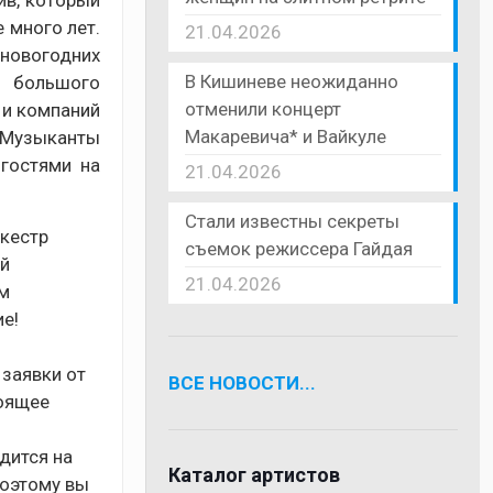
ив, который
 много лет.
21.04.2026
 новогодних
В Кишиневе неожиданно
и большого
отменили концерт
 и компаний
Макаревича* и Вайкуле
 Музыканты
гостями на
21.04.2026
Стали известны секреты
ркестр
съемок режиссера Гайдая
ой
21.04.2026
ям
е!
 заявки от
ВСЕ НОВОСТИ...
тоящее
дится на
Каталог артистов
поэтому вы