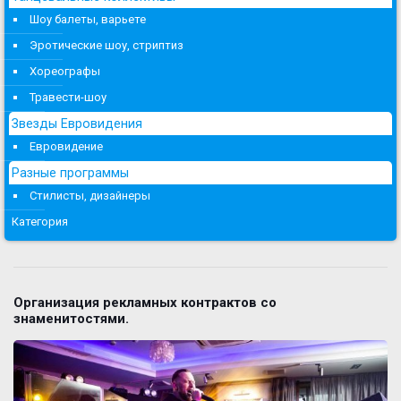
Шоу балеты, варьете
Эротические шоу, стриптиз
Хореографы
Травести-шоу
Звезды Евровидения
Евровидение
Разные программы
Стилисты, дизайнеры
Категория
Организация рекламных контрактов со
знаменитостями.