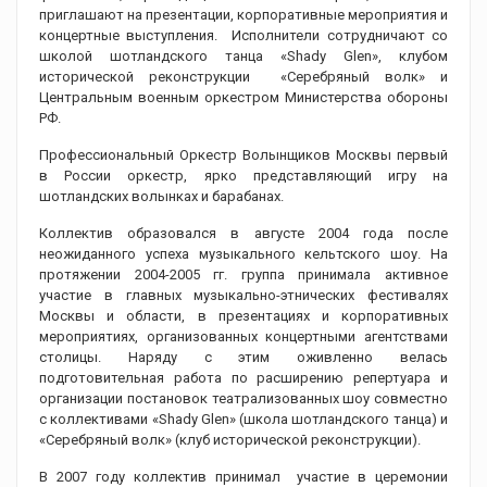
приглашают на презентации, корпоративные мероприятия и
концертные выступления. Исполнители сотрудничают со
школой шотландского танца «Shady Glen», клубом
исторической реконструкции «Серебряный волк» и
Центральным военным оркестром Министерства обороны
РФ.
Профессиональный Оркестр Волынщиков Москвы первый
в России оркестр, ярко представляющий игру на
шотландских волынках и барабанах.
Коллектив образовался в августе 2004 года после
неожиданного успеха музыкального кельтского шоу. На
протяжении 2004-2005 гг. группа принимала активное
участие в главных музыкально-этнических фестивалях
Москвы и области, в презентациях и корпоративных
мероприятиях, организованных концертными агентствами
столицы. Наряду с этим оживленно велась
подготовительная работа по расширению репертуара и
организации постановок театрализованных шоу совместно
с коллективами «Shady Glen» (школа шотландского танца) и
«Серебряный волк» (клуб исторической реконструкции).
В 2007 году коллектив принимал участие в церемонии