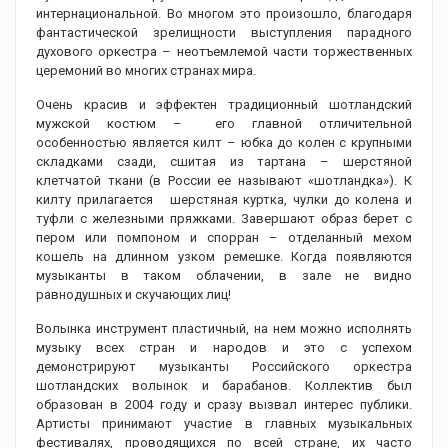
интернациональной. Во многом это произошло, благодаря
фантастической зрелищности выступления парадного
духового оркестра – неотъемлемой части торжественных
церемоний во многих странах мира.
Очень красив и эффектен традиционный шотландский
мужской костюм – его главной отличительной
особенностью является килт – юбка до колен с крупными
складками сзади, сшитая из тартана – шерстяной
клетчатой ткани (в России ее называют «шотландка»). К
килту прилагается шерстяная куртка, чулки до колена и
туфли с железными пряжками. Завершают образ берет с
пером или помпоном и спорран – отделанный мехом
кошель на длинном узком ремешке. Когда появляются
музыканты в таком облачении, в зале не видно
равнодушных и скучающих лиц!
Волынка инструмент пластичный, на нем можно исполнять
музыку всех стран и народов и это с успехом
демонстрируют музыканты Российского оркестра
шотландских волынок и барабанов. Коллектив был
образован в 2004 году и сразу вызвал интерес публики.
Артисты принимают участие в главных музыкальных
фестивалях, проводящихся по всей стране, их часто