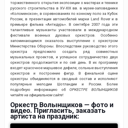
торжественного открытия экспозиции о мастерах и технике
русского строительства в XV-XIX вв. в музее-заповеднике
«Коломенское», в соревнованиях по конному поло за Кубок
России, в презентации автомобилей марки Land Rover и в
премьере фильма «Антидурь». В сентябре 2007 года эти
талантливые музыканты участвовали в международном
фестивале военных духовых оркестров. Особенно
запоминающимся оказалось выступление с оркестром
Министерства Обороны. Впоследствии руководство этого
оркестра предложило создать ряд совместных
музыкальных проектов, и успешное сотрудничество двух
оркестров продолжается и по сей день. В их программу
входят красочное маршевое дефиле, сольные выступления
оркестров и построение фигур. В финальной сцене
оркестры объединяются в сводный состав и исполняют
популярные мелодии Шотландии и России. Более
подробную информацию об
ОРКЕСТРЕ ВОЛЫНЩИКОВ
читайте на официальном сайте
!
Оркестр Волынщиков — фото и
видео. Пригласить, заказать
артиста на праздник: