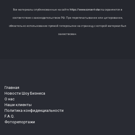
Все материалы опубликованные на сайте
https://www.concert-star.ru
охраняются в
соответствие с законодательством РФ. При перепечатывании или цитировании,
обязательно использование прямой гиперссылки на страницу, с которой материал был
заимствован.
Главная
Новости Шоу Бизнеса
О нас
Наши клиенты
Политика конфиденциальности
F.A.Q.
Фоторепортажи