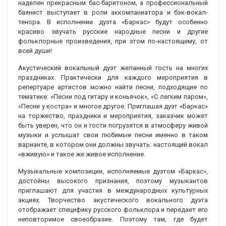
наделен прекрасным бас-баритоном, а профессиональный
баянист выступает в роли аккомпаниатора и бэк-вокал-
тенора. В исполнении дуэта «Баркас» будут особенно
красиво звучать русские народные песни и другие
фольклорные произведения, при этом по-настоящему, от
всей души!
Акустический вокальный дуэт желанный гость на многих
праздниках. Практически для каждого мероприятия в
репертуаре артистов можно найти песни, подходящие по
тематике: «Песни под гитару и коньячок», «С легким паром»,
«Песни у костра» и многое другое. Приглашая дуэт «Баркас»
на торжество, праздники и мероприятия, заказчик может
быть уверен, что он и гости погрузятся в атмосферу живой
музыки и услышат свои любимые песни именно в таком
варианте, в котором они должны звучать: настоящий вокал
«вживую» и такое же живое исполнение.
Музыкальные композиции, исполняемые дуэтом «Баркас»,
достойны высокого признания, поэтому музыкантов
приглашают для участия в международных культурных
акциях. Творчество акустического вокального дуэта
отображает специфику русского фольклора и передает его
неповторимое своеобразие. Поэтому там, где будет