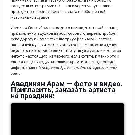
принимая участие в частных празднествах и больших
концертных программах. Все-таки через минуты славы
проходит его первая точка отсчета в собственной
музыкальной судьбе.
И можно быть абсолютно уверенными, что такой талант,
преломленный дудкой из абрикосового дерева, пробьет
себе дорогу в новое течение триумфального шествие
настоящей музыки, сквозь электронные нагромождения
звуков, от которых, если честно, уши уже устали и хочется
чего-то настоящего, камерного, если хотите. Именно это и
способен дать дудук Аведикян Арам. Более подробную
информацию об
Аведикян Араме читайте на официальном
сайте.
Аведикян Арам — фото и видео.
Пригласить, заказать артиста
на праздник: