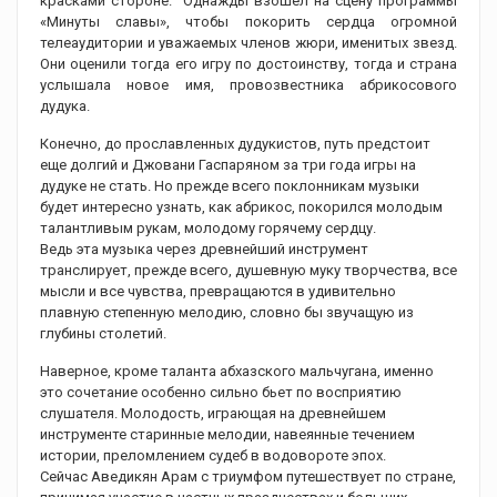
красками стороне. Однажды взошел на сцену программы
«Минуты славы», чтобы покорить сердца огромной
телеаудитории и уважаемых членов жюри, именитых звезд.
Они оценили тогда его игру по достоинству, тогда и страна
услышала новое имя, провозвестника абрикосового
дудука.
Конечно, до прославленных дудукистов, путь предстоит
еще долгий и Джовани Гаспаряном за три года игры на
дудуке не стать. Но прежде всего поклонникам музыки
будет интересно узнать, как абрикос, покорился молодым
талантливым рукам, молодому горячему сердцу.
Ведь эта музыка через древнейший инструмент
транслирует, прежде всего, душевную муку творчества, все
мысли и все чувства, превращаются в удивительно
плавную степенную мелодию, словно бы звучащую из
глубины столетий.
Наверное, кроме таланта абхазского мальчугана, именно
это сочетание особенно сильно бьет по восприятию
слушателя. Молодость, играющая на древнейшем
инструменте старинные мелодии, навеянные течением
истории, преломлением судеб в водовороте эпох.
Сейчас Аведикян Арам с триумфом путешествует по стране,