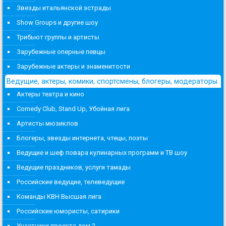
Звезды итальянской эстрады
Show Groups и другие шоу
Трибьют группы и артисты
Зарубежные оперные певцы
Зарубежные актеры и знаменитости
Ведущие, актеры, комики, спортсмены, блогеры, модераторы
Актеры театра и кино
Comedy Club, Stand Up, Убойная лига
Артисты мюзиклов
Блогеры, звезды интернета, чтецы, поэты
Ведущие и шеф повара кулинарных программ и ТВ шоу
Ведущие праздников, услуги тамады
Российские ведущие, телеведущие
Команды КВН Высшая лига
Российские юмористы, сатирики
Участники проекта дом 2