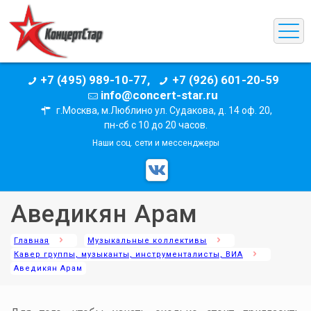
+7 (495) 989-10-77,
+7 (926) 601-20-59
info@concert-star.ru
г.Москва, м.Люблино ул. Судакова, д. 14 оф. 20,
пн-сб с 10 до 20 часов.
Наши соц. сети и мессенджеры
Аведикян Арам
Главная
Музыкальные коллективы
Кавер группы, музыканты, инструменталисты, ВИА
Аведикян Арам