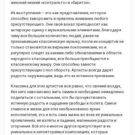
женский низкий «контральто» и «баритон».
Их выступления – это как представление, которое
способно заворожить и привлечь внимание любого
присутствующего. Они свой вокал преподносят как
актерскую сценку с музыкальными элементами, благодаря
чему все большее количество людей, ранее не
признававших классическую музыку, после их концертов не
только становятся их верными поклонниками, но и
регулярно следят за какими-либо обновлениями в области
народного классицизма, все больше приобщаются к
классическому жанру. Они способны завести
присутствующих с пол оборота. Артисты всегда дарят
радость окружающим, ведь это их истинное призвание.
Классика для этих артистов всё равно, что свежий воздух,
без него невозможно жить самим и необходимо немедленно
поделиться с остальными, что бы прочувствовать
истинную радость и ощущение свободы и полёта. Самое
главное в жизни для этих необыкновенно ярких
исполнителей, это и есть сама жизнь во всех её уникальных
проявлениях, её взлёты и падения, маленькие радости и
огорчения. Всё это и многое другое присутствует в их
уникальных и неповторимых композициях, которые