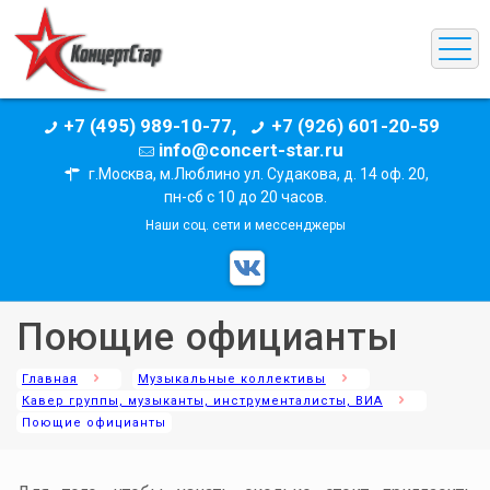
+7 (495) 989-10-77,
+7 (926) 601-20-59
info@concert-star.ru
г.Москва, м.Люблино ул. Судакова, д. 14 оф. 20,
пн-сб с 10 до 20 часов.
Наши соц. сети и мессенджеры
Поющие официанты
Главная
Музыкальные коллективы
Кавер группы, музыканты, инструменталисты, ВИА
Поющие официанты