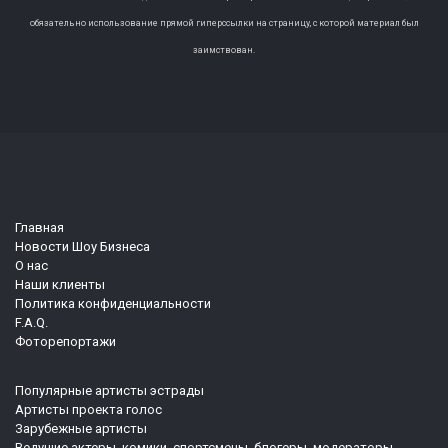
обязательно использование прямой гиперссылки на страницу, с которой материал был
заимствован.
Главная
Новости Шоу Бизнеса
О нас
Наши клиенты
Политика конфиденциальности
F.A.Q.
Фоторепортажи
Популярные артисты эстрады
Артисты проекта голос
Зарубежные артисты
Ведущие актеры, комики, спортсмены, блогеры, модераторы