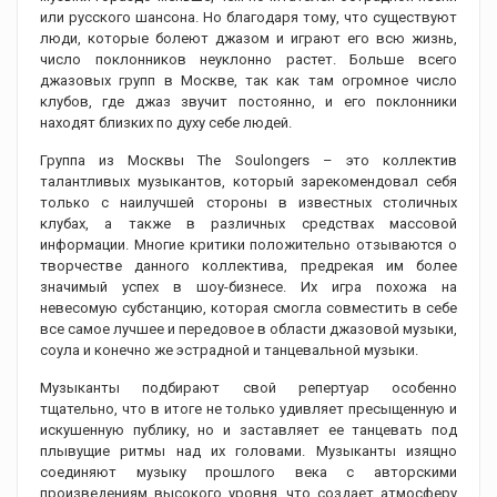
или русского шансона. Но благодаря тому, что существуют
люди, которые болеют джазом и играют его всю жизнь,
число поклонников неуклонно растет. Больше всего
джазовых групп в Москве, так как там огромное число
клубов, где джаз звучит постоянно, и его поклонники
находят близких по духу себе людей.
Группа из Москвы The Soulongers – это коллектив
талантливых музыкантов, который зарекомендовал себя
только с наилучшей стороны в известных столичных
клубах, а также в различных средствах массовой
информации. Многие критики положительно отзываются о
творчестве данного коллектива, предрекая им более
значимый успех в шоу-бизнесе. Их игра похожа на
невесомую субстанцию, которая смогла совместить в себе
все самое лучшее и передовое в области джазовой музыки,
соула и конечно же эстрадной и танцевальной музыки.
Музыканты подбирают свой репертуар особенно
тщательно, что в итоге не только удивляет пресыщенную и
искушенную публику, но и заставляет ее танцевать под
плывущие ритмы над их головами. Музыканты изящно
соединяют музыку прошлого века с авторскими
произведениям высокого уровня, что создает атмосферу