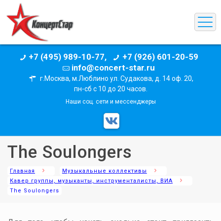
+7 (495) 989-10-77,
+7 (926) 601-20-59
info@concert-star.ru
г.Москва, м.Люблино ул. Судакова, д. 14 оф. 20,
пн-сб с 10 до 20 часов.
Наши соц. сети и мессенджеры
The Soulongers
Главная
Музыкальные коллективы
Кавер группы, музыканты, инструменталисты, ВИА
The Soulongers