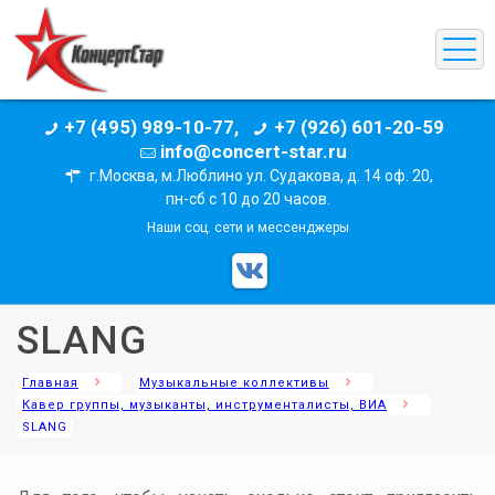
+7 (495) 989-10-77,
+7 (926) 601-20-59
info@concert-star.ru
г.Москва, м.Люблино ул. Судакова, д. 14 оф. 20,
пн-сб с 10 до 20 часов.
Наши соц. сети и мессенджеры
SLANG
Главная
Музыкальные коллективы
Кавер группы, музыканты, инструменталисты, ВИА
SLANG