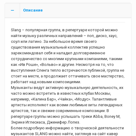
Описание
Slang – популярная группа, в репертуаре которой можно
найти музыку различных направлений – поп, диско, хаус,
соул или латино. За небольшое время своего
существования музыкальный коллектив успешно
зарекомендовал себя и наладил долговременное
сотрудничество со многими крупными компаниями, такими
как «Ив Роше», «Вольво» и другие. Несмотря на то, что
выступления Сленга тепло встречаются публикой, группа не
стоит на месте, а продолжает оттачивать свое мастерство,
работает над новыми композициями.
Музыканты ведут активную музыкальную деятельность, их
часто можно встретить в известных клубах Москвы,
например, «Калина Бар», «Чайка», «Модус». Талантливые
артисты исполняют как всеми любимые хиты легендарных
артистов, так и свежие современные композиции. В
репертуаре группы можно услышать треки Abba, Boney M,
Энрике Иглесиаса, Дженифер Лопез.
Более подробную информацию о творческой деятельности
музыкантов SLANG можно найти, заглянув на сайт кавер