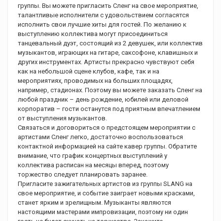
группы. Вы можете пригласить Сленг на свое мероприятие,
талантливые исполнители с удовольствием согласятся
исполнить свои лучшие хиты для гостей. По желанию к
выступлению коллектива могут присоединиться
танцевальный дуэт, состоящий из 2 девушек, или коллектив
музыкантов, играющих на гитаре, саксофоне, клавишных и
других инструментах. Артисты прекрасно чувствуют себя
как на небольшой сцене клубов, кафе, так и на
мероприятиях, проводимых на больших площадях,
например, стадионах. Поэтому вы можете заказать Сленг на
любой праздник – день рождение, юбилей или деловой
корпоратив – гости останутся под приятным впечатлением
от выступления музыкантов.
Связаться и договориться о предстоящем мероприятии с
артистами Сленг легко, достаточно воспользоваться
контактной информацией на сайте кавер группы. Обратите
внимание, что график концертных выступлений у
коллектива расписан на месяцы вперед, поэтому
торжество следует планировать заранее.
Пригласите зажигательных артистов из группы SLANG на
свое мероприятие, и событие заиграет новыми красками,
станет ярким и зрелищным. Музыканты являются
настоящими мастерами импровизации, поэтому ни один