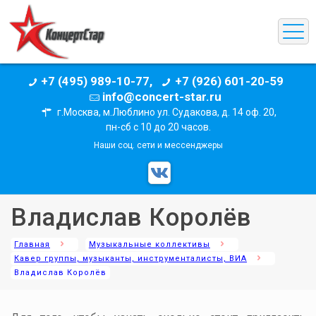
+7 (495) 989-10-77,
+7 (926) 601-20-59
info@concert-star.ru
г.Москва, м.Люблино ул. Судакова, д. 14 оф. 20,
пн-сб с 10 до 20 часов.
Наши соц. сети и мессенджеры
Владислав Королёв
Главная
Музыкальные коллективы
Кавер группы, музыканты, инструменталисты, ВИА
Владислав Королёв