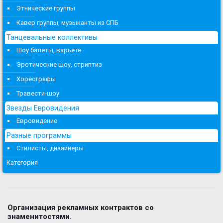
Этнические группы
Кавер группы, музыканты из СПБ
Танцевальные коллективы
Шоу балеты, варьете
Эротические шоу, стриптиз
Хореографы
Травести-шоу
Звезды Евровидения
Евровидение
Разные программы
Стилисты, дизайнеры
Категория
Организация рекламных контрактов со
знаменитостями.