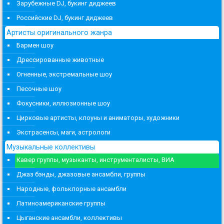
Зарубежные DJ, букинг диджеев
Российские DJ, букинг диджеев
Артисты оригинального жанра
Бармен шоу
Дрессированные животные
Огненные, экстремальные шоу
Песочные шоу
Фокусники, иллюзионные шоу
Цирковые артисты, клоуны и аниматоры, художники
Экстрасенсы, маги, астрологи
Музыкальные коллективы
Кавер группы, музыканты, инструменталисты, ВИА
Джаз бэнды, джазовые ансамбли, группы
Народные, фольклорные ансамбли
Латиноамериканские группы
Цыганские ансамбли, коллективы