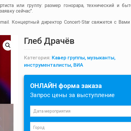
артиста или группу: размер гонорара, технический и бы
аявку сейчас".
ail. Концертный директор Concert-Star свяжется с Вами
Глеб Драчёв
Категория:
Кавер группы, музыканты,
инструменталисты, ВИА
ОНЛАЙН форма заказа
Запрос цены за выступление