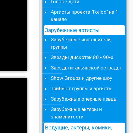
Голос - дети
Артисты проекта "Голос" на 1
канале
Зарубежные артисты
Зарубежные исполнители,
группы
Звезды дискотек 80 - 90-х
Звезды итальянской эстрады
Show Groups и другие шоу
Трибьют группы и артисты
Зарубежные оперные певцы
Зарубежные актеры и
знаменитости
Ведущие, актеры, комики,