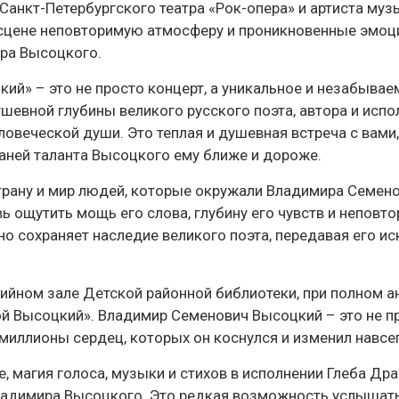
 Санкт-Петербургского театра «Рок-опера» и артиста му
 сцене неповторимую атмосферу и проникновенные эмоци
ра Высоцкого.
ий» – это не просто концерт, а уникальное и незабывае
шевной глубины великого русского поэта, автора и испол
овеческой души. Это теплая и душевная встреча с вами
раней таланта Высоцкого ему ближе и дороже.
 страну и мир людей, которые окружали Владимира Семен
 ощутить мощь его слова, глубину его чувств и неповт
но сохраняет наследие великого поэта, передавая его ис
дийном зале Детской районной библиотеки, при полном 
й Высоцкий». Владимир Семенович Высоцкий – это не пр
о миллионы сердец, которых он коснулся и изменил навсе
, магия голоса, музыки и стихов в исполнении Глеба Др
ладимира Высоцкого. Это редкая возможность услышать