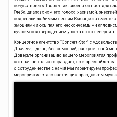
почувствовать Творца так, словно он поет для в
Глеба, диапазоном его голоса, харизмой, энергие
подпевали любимым песням Высоцкого вместе с 
эмоциями и осыпая его нескончаемыми аплодисм
лучшим подтверждением успеха этого невероятно
Концертное агентство “Concert-Star” с удовольст
Драчёва, где он, без сомнений, раскроет свой м
Доверьте организацию вашего мероприятия профе
которая не только оправдает, но и превзойдет 
о сотрудничестве с нами! Мы гарантируем профе
мероприятие стало настоящим праздником музык