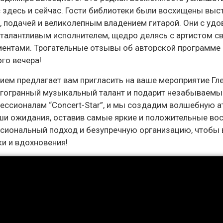
ас здесь и сейчас. Гости библиотеки были восхищены вы
й, подачей и великолепным владением гитарой. Они с уд
талантливым исполнителем, щедро делясь с артистом с
ентами. Трогательные отзывы об авторской программе 
го вечера!
вием предлагает вам пригласить на ваше мероприятие Гл
ногогранный музыкальный талант и подарит незабываемы
ссионалам “Concert-Star”, и мы создадим волшебную а
ваши ожидания, оставив самые яркие и положительные во
ссиональный подход и безупречную организацию, чтобы
и и вдохновения!