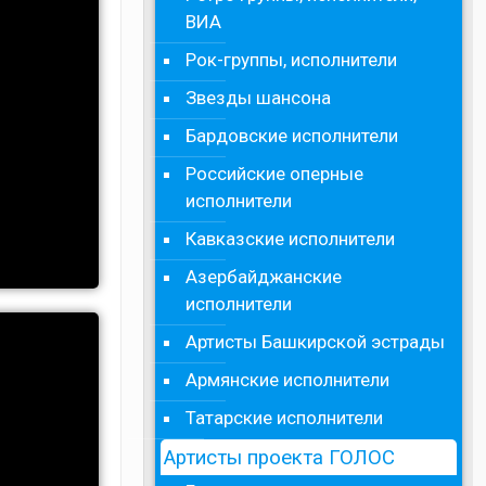
ВИА
Рок-группы, исполнители
Звезды шансона
Бардовские исполнители
Российские оперные
исполнители
Кавказские исполнители
Азербайджанские
исполнители
Артисты Башкирской эстрады
Армянские исполнители
Татарские исполнители
Артисты проекта ГОЛОС