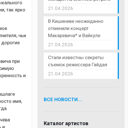
зыкального
21.04.2026
и, так ярко
В Кишиневе неожиданно
отменили концерт
мое
Макаревича* и Вайкуле
нителя, чьи
, дорогие
21.04.2026
Стали известны секреты
овича при
съемок режиссера Гайдая
оримую
21.04.2026
кренность и
аншлаге
ВСЕ НОВОСТИ...
осто имя,
гда.
ачёва
Каталог артистов
 и