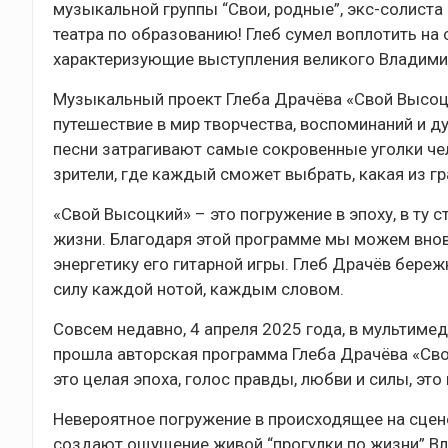
музыкальной группы “Свои, родные”, экс-солиста
театра по образованию! Глеб сумел воплотить на
характеризующие выступления великого Владими
Музыкальный проект Глеба Драчёва «Свой Высоцк
путешествие в мир творчества, воспоминаний и ду
песни затрагивают самые сокровенные уголки чел
зрители, где каждый сможет выбрать, какая из г
«Свой Высоцкий» – это погружение в эпоху, в ту
жизни. Благодаря этой программе мы можем вновь
энергетику его гитарной игры. Глеб Драчёв береж
силу каждой нотой, каждым словом.
Совсем недавно, 4 апреля 2025 года, в мультиме
прошла авторская программа Глеба Драчёва «Сво
это целая эпоха, голос правды, любви и силы, эт
Невероятное погружение в происходящее на сцене
создают ощущение живой “прогулки по жизни” В