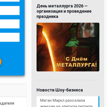
День металлурга 2026 —
организация и проведение
праздника
Новости Шоу-бизнеса
Меган Маркл разозлила
оздателя
женщин на элитном ретрите