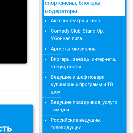
спортсмены, блогеры,
модераторы
Актеры театра и кино
Comedy Club, Stand Up,
Убойная лига
Артисты мюзиклов
Блогеры, звезды интернета,
чтецы, поэты
Ведущие и шеф повара
кулинарных программ и ТВ
шоу
Ведущие праздников, услуги
тамады
Российские ведущие,
сть
телеведущие