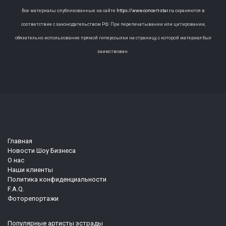
Все материалы опубликованные на сайте
https://www.concert-star.ru
охраняются в
соответствие с законодательством РФ. При перепечатывании или цитировании,
обязательно использование прямой гиперссылки на страницу, с которой материал был
заимствован.
Главная
Новости Шоу Бизнеса
О нас
Наши клиенты
Политика конфиденциальности
F.A.Q.
Фоторепортажи
Популярные артисты эстрады