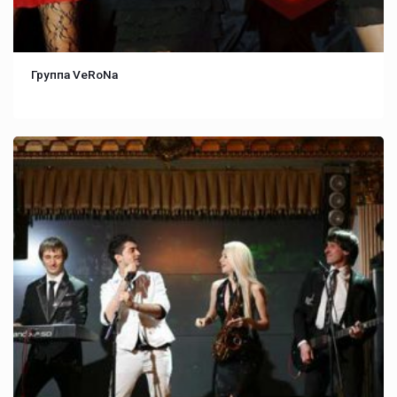
Группа VeRoNa