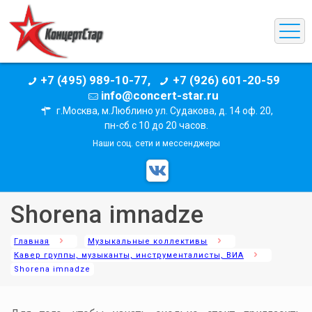
+7 (495) 989-10-77,
+7 (926) 601-20-59
info@concert-star.ru
г.Москва, м.Люблино ул. Судакова, д. 14 оф. 20,
пн-сб с 10 до 20 часов.
Наши соц. сети и мессенджеры
Shorena imnadze
Главная
Музыкальные коллективы
Кавер группы, музыканты, инструменталисты, ВИА
Shorena imnadze