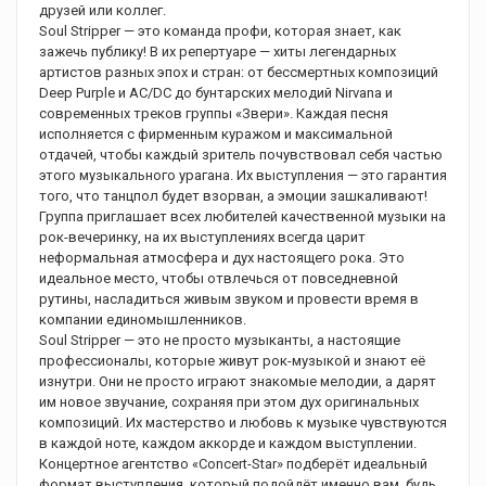
друзей или коллег.
Soul Stripper — это команда профи, которая знает, как
зажечь публику! В их репертуаре — хиты легендарных
артистов разных эпох и стран: от бессмертных композиций
Deep Purple и AC/DC до бунтарских мелодий Nirvana и
современных треков группы «Звери». Каждая песня
исполняется с фирменным куражом и максимальной
отдачей, чтобы каждый зритель почувствовал себя частью
этого музыкального урагана. Их выступления — это гарантия
того, что танцпол будет взорван, а эмоции зашкаливают!
Группа приглашает всех любителей качественной музыки на
рок-вечеринку, на их выступлениях всегда царит
неформальная атмосфера и дух настоящего рока. Это
идеальное место, чтобы отвлечься от повседневной
рутины, насладиться живым звуком и провести время в
компании единомышленников.
Soul Stripper — это не просто музыканты, а настоящие
профессионалы, которые живут рок-музыкой и знают её
изнутри. Они не просто играют знакомые мелодии, а дарят
им новое звучание, сохраняя при этом дух оригинальных
композиций. Их мастерство и любовь к музыке чувствуются
в каждой ноте, каждом аккорде и каждом выступлении.
Концертное агентство «Concert-Star» подберёт идеальный
формат выступления, который подойдёт именно вам, будь