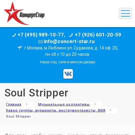
+7 (495) 989-10-77,
+7 (926) 601-20-59
info@concert-star.ru
г.Москва, м.Люблино ул. Судакова, д. 14 оф. 20,
пн-сб с 10 до 20 часов.
Наши соц. сети и мессенджеры
Soul Stripper
Главная
Музыкальные коллективы
Кавер группы, музыканты, инструменталисты, ВИА
Soul Stripper