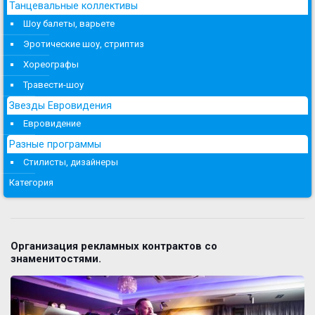
Танцевальные коллективы
Шоу балеты, варьете
Эротические шоу, стриптиз
Хореографы
Травести-шоу
Звезды Евровидения
Евровидение
Разные программы
Стилисты, дизайнеры
Категория
Организация рекламных контрактов со
знаменитостями.