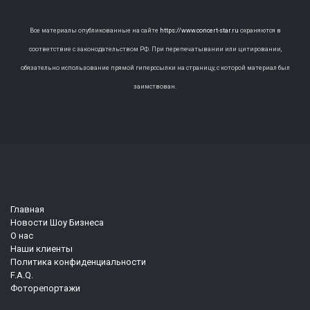
Все материалы опубликованные на сайте
https://www.concert-star.ru
охраняются в
соответствие с законодательством РФ. При перепечатывании или цитировании,
обязательно использование прямой гиперссылки на страницу, с которой материал был
заимствован.
Главная
Новости Шоу Бизнеса
О нас
Наши клиенты
Политика конфиденциальности
F.A.Q.
Фоторепортажи