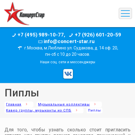
+7 (495) 989-10-77,
+7 (926) 601-20-59
info@concert-star.ru
г.Москва, м.Люблино ул. Судакова, д. 14 оф. 20,
пн-сб с 10 до 20 часов.
Наши соц. сети и мессенджеры
Пиплы
Главная
Музыкальные коллективы
Кавер группы, музыканты из СПБ
Пиплы
Для того, чтобы узнать сколько стоит пригласить