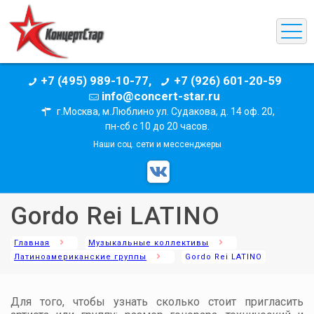
+7 (495) 989-10-77,
+7 (926) 601-20-59
info@concert-star.ru
г.Москва, м.Люблино ул. Судакова, д. 14 оф. 20,
пн-сб с 10 до 20 часов.
Наши соц. сети и мессенджеры
Gordo Rei LATINO
Главная
Музыкальные коллективы
Латиноамериканские группы
Gordo Rei LATINO
Для того, чтобы узнать сколько стоит пригласить