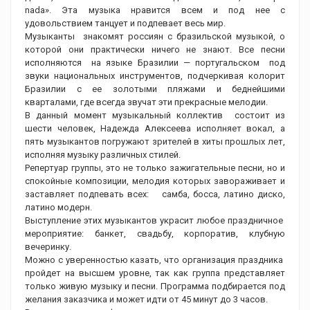
nada». Эта музыка нравится всем и под нее с
удовольствием танцует и подпевает весь мир.
Музыканты знакомят россиян с бразильской музыкой, о
которой они практически ничего не знают. Все песни
исполняются на языке Бразилии — португальском под
звуки национальных инструментов, подчеркивая колорит
Бразилии с ее золотыми пляжами и беднейшими
кварталами, где всегда звучат эти прекрасные мелодии.
В данный момент музыкальный коллектив состоит из
шести человек, Надежда Алексеева исполняет вокал, а
пять музыкантов погружают зрителей в хиты прошлых лет,
исполняя музыку различных стилей.
Репертуар группы, это не только зажигательные песни, но и
спокойные композиции, мелодия которых завораживает и
заставляет подпевать всех: самба, босса, латино диско,
латино модерн.
Выступление этих музыкантов украсит любое праздничное
мероприятие: банкет, свадьбу, корпоратив, клубную
вечеринку.
Можно с уверенностью казать, что организация праздника
пройдет на высшем уровне, так как группа представляет
только живую музыку и песни. Программа подбирается под
желания заказчика и может идти от 45 минут до 3 часов.