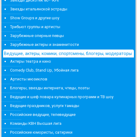
Звезды дискотек 80 - 90-х
Звезды итальянской эстрады
Show Groups и другие шоу
Трибьют группы и артисты
Зарубежные оперные певцы
Зарубежные актеры и знаменитости
Ведущие, актеры, комики, спортсмены, блогеры, модераторы
Актеры театра и кино
Comedy Club, Stand Up, Убойная лига
Артисты мюзиклов
Блогеры, звезды интернета, чтецы, поэты
Ведущие и шеф повара кулинарных программ и ТВ шоу
Ведущие праздников, услуги тамады
Российские ведущие, телеведущие
Команды КВН Высшая лига
Российские юмористы, сатирики