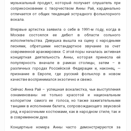
музыкальный продукт, который получает слушатель при
соприкосновении с творчеством Анны Рай, кардинально
отличается от общих тенденций эстрадного фольклорного
вокала.
Впервые артистка заявила о себе в 1991-м году, когда в
Москве состоялся ее дебют в области сольного
исполнительства. Девушка вышла на сцену с народными
песнями, обретшими нестандартное звучание за счет
современной аранжировки. С этой поры началась активная
концертная деятельность Анны, которая принесла ей
популярность вначале в рамках столицы, затем – в
различных городах Российской Федерации и, наконец, —
признание в Европе, где русский фольклор в новом
качестве воспринимался экзотично и свежо.
Сейчас Анна Рай – успешная вокалистка, чьи выступления
ознаменованы не только красотой и национальным
колоритом самого ее голоса, но также зажигательными
танцами в исполнении балета, сопровождающего звуковой
ряд, и красочными костюмами, как в народном стиле, так и
в современном духе.
Концертные номера Анны часто демонстрируются за