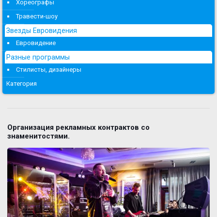
Хореографы
Травести-шоу
Звезды Евровидения
Евровидение
Разные программы
Стилисты, дизайнеры
Категория
Организация рекламных контрактов со
знаменитостями.