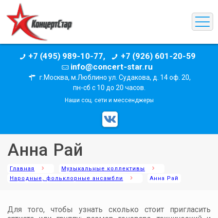
+7 (495) 989-10-77,
+7 (926) 601-20-59
info@concert-star.ru
г.Москва, м.Люблино ул. Судакова, д. 14 оф. 20,
пн-сб с 10 до 20 часов.
Наши соц. сети и мессенджеры
Анна Рай
Главная
Музыкальные коллективы
Народные, фольклорные ансамбли
Анна Рай
Для того, чтобы узнать сколько стоит пригласить