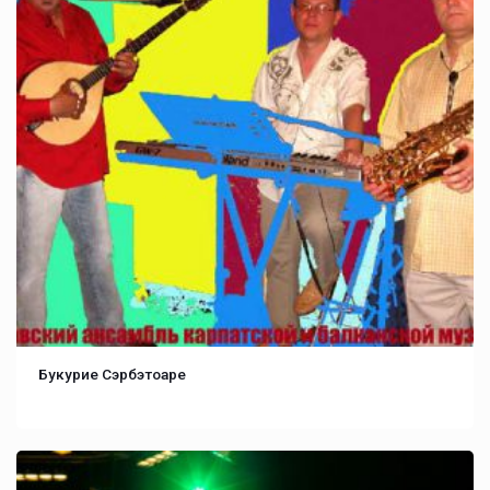
Букурие Сэрбэтоаре