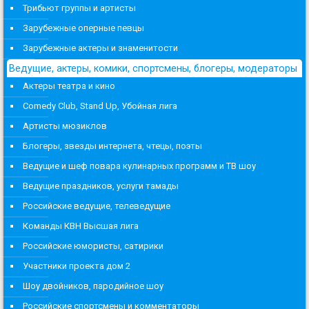
Трибьют группы и артисты
Зарубежные оперные певцы
Зарубежные актеры и знаменитости
Ведущие, актеры, комики, спортсмены, блогеры, модераторы
Актеры театра и кино
Comedy Club, Stand Up, Убойная лига
Артисты мюзиклов
Блогеры, звезды интернета, чтецы, поэты
Ведущие и шеф повара кулинарных программ и ТВ шоу
Ведущие праздников, услуги тамады
Российские ведущие, телеведущие
Команды КВН Высшая лига
Российские юмористы, сатирики
Участники проекта дом 2
Шоу двойников, пародийное шоу
Российские спортсмены и комментаторы