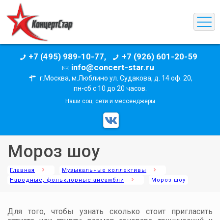
+7 (495) 989-10-77,
+7 (926) 601-20-59
info@concert-star.ru
г.Москва, м.Люблино ул. Судакова, д. 14 оф. 20,
пн-сб с 10 до 20 часов.
Наши соц. сети и мессенджеры
Мороз шоу
Главная
Музыкальные коллективы
Народные, фольклорные ансамбли
Мороз шоу
Для того, чтобы узнать сколько стоит пригласить