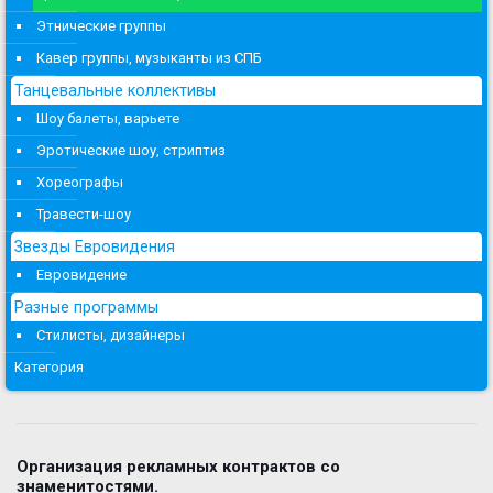
Этнические группы
Кавер группы, музыканты из СПБ
Танцевальные коллективы
Шоу балеты, варьете
Эротические шоу, стриптиз
Хореографы
Травести-шоу
Звезды Евровидения
Евровидение
Разные программы
Стилисты, дизайнеры
Категория
Организация рекламных контрактов со
знаменитостями.