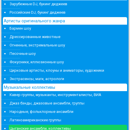
Зарубежные DJ, букинг диджеев
Российские DJ, букинг диджеев
Артисты оригинального жанра
Бармен шоу
Дрессированные животные
Огненные, экстремальные шоу
Песочные шоу
Фокусники, иллюзионные шоу
Цирковые артисты, клоуны и аниматоры, художники
Экстрасенсы, маги, астрологи
Музыкальные коллективы
Кавер группы, музыканты, инструменталисты, ВИА
Джаз бэнды, джазовые ансамбли, группы
Народные, фольклорные ансамбли
Латиноамериканские группы
Цыганские ансамбли, коллективы