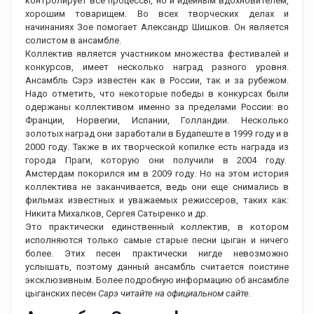
контролирует все процессы, но и идейным вдохновителем,
хорошим товарищем. Во всех творческих делах и
начинаниях Зое помогает Александр Шишков. Он является
солистом в ансамбле.
Коллектив является участником множества фестивалей и
конкурсов, имеет несколько наград разного уровня.
Ансамбль Сэрэ известен как в России, так и за рубежом.
Надо отметить, что некоторые победы в конкурсах были
одержаны коллективом именно за пределами России: во
Франции, Норвегии, Испании, Голландии. Несколько
золотых наград они заработали в Будапеште в 1999 году и в
2000 году. Также в их творческой копилке есть награда из
города Праги, которую они получили в 2004 году.
Амстердам покорился им в 2009 году. Но на этом история
коллектива не заканчивается, ведь они еще снимались в
фильмах известных и уважаемых режиссеров, таких как:
Никита Михалков, Сергея Сатыренко и др.
Это практически единственный коллектив, в котором
исполняются только самые старые песни цыган и ничего
более. Этих песен практически нигде невозможно
услышать, поэтому данный ансамбль считается поистине
эксклюзивным. Более подробную информацию об ансамбле
цыганских песен
Сарэ читайте на официальном сайте.