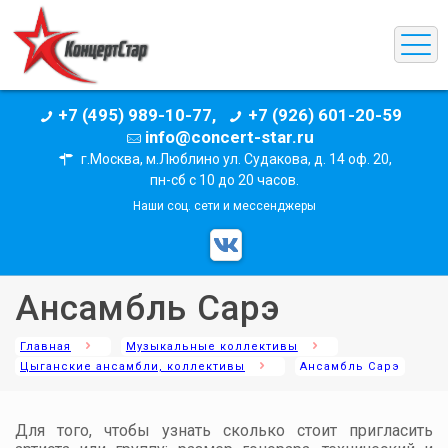
+7 (495) 989-10-77,
+7 (926) 601-20-59
info@concert-star.ru
г.Москва, м.Люблино ул. Судакова, д. 14 оф. 20,
пн-сб с 10 до 20 часов.
Наши соц. сети и мессенджеры
Ансамбль Сарэ
Главная
Музыкальные коллективы
Цыганские ансамбли, коллективы
Ансамбль Сарэ
Для того, чтобы узнать сколько стоит пригласить