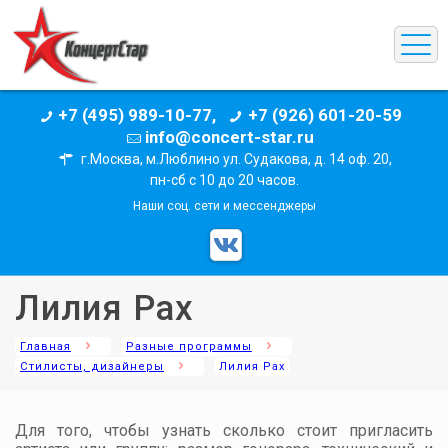
+7 (495) 989-10-77,
+7 (926) 601-20-59
info@concert-star.ru
г.Москва, м.Люблино ул. Судакова, д. 14 оф. 20,
пн-сб с 10 до 20 часов.
Наши соц. сети и мессенджеры
Лилия Рах
Главная
Разные программы
Стилисты, дизайнеры
Лилия Рах
Для того, чтобы узнать сколько стоит пригласить