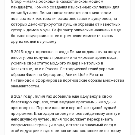
Group — маяка роскоши в казахстанском модном
ландшафте. Помимо создания изысканных коллекций для
своих бутиков, Лилия также является организатором
познавательных тематических выставок и аукционов, на
которых демонстрируются лучшие образцы от известных
кутюр и домов моды. Ее филантропические начинания еще
больше подчеркивают ее стремление изменить жизнь
других людей к лучшему.
В 2015 году творческая звезда Лилии поднялась на новую
высоту: она получила признание на мировой арене моды,
укрепив свой статус модного лидера не только в
Казахстане, но и в России. Ее творческий гений украсил
образы Филиппа Киркорова, Аниты Цой и Ренаты
Литвиновой, сформировав портновские образы множества
знаменитостей.
В 2024 году, Лилия Рах добавила еще одну веху в свою
блестящую карьеру, став ведущей программы «Модный
приговор» на Первом канале и первой женщиной-судьей
программы. Благодаря своему непревзойденному опыту и
неподкупному чутью Лилия продолжает перекраивать
современные границы моды, оставляя значимый след в
этой индустрии и вдохновляя своих поклонников по всему