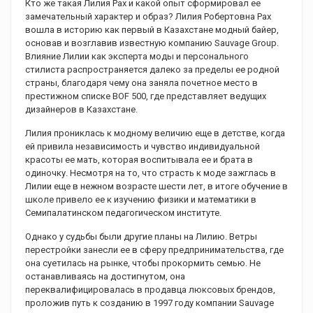
Кто же такая Лилия Рах и какой опыт сформировал ее
замечательный характер и образ? Лилия Робертовна Рах
вошла в историю как первый в Казахстане модный байер,
основав и возглавив известную компанию Sauvage Group.
Влияние Лилии как эксперта моды и персонального
стилиста распространяется далеко за пределы ее родной
страны, благодаря чему она заняла почетное место в
престижном списке BOF 500, где представляет ведущих
дизайнеров в Казахстане.
Лилия прониклась к модному величию еще в детстве, когда
ей привила независимость и чувство индивидуальной
красоты ее мать, которая воспитывала ее и брата в
одиночку. Несмотря на то, что страсть к моде зажглась в
Лилии еще в нежном возрасте шести лет, в итоге обучение в
школе привело ее к изучению физики и математики в
Семипалатинском педагогическом институте.
Однако у судьбы были другие планы на Лилию. Ветры
перестройки занесли ее в сферу предпринимательства, где
она суетилась на рынке, чтобы прокормить семью. Не
останавливаясь на достигнутом, она
переквалифицировалась в продавца люксовых брендов,
проложив путь к созданию в 1997 году компании Sauvage